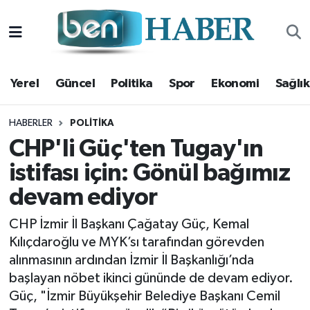
Yerel
Hava Durumu
Yerel
Güncel
Politika
Spor
Ekonomi
Sağlık
Güncel
Trafik Durumu
Politika
Süper Lig Puan Durumu ve Fikstür
HABERLER
POLITIKA
CHP'li Güç'ten Tugay'ın
Spor
Tüm Manşetler
istifası için: Gönül bağımız
devam ediyor
Ekonomi
Son Dakika Haberleri
CHP İzmir İl Başkanı Çağatay Güç, Kemal
Sağlık
Haber Arşivi
Kılıçdaroğlu ve MYK’sı tarafından görevden
alınmasının ardından İzmir İl Başkanlığı’nda
Magazin
başlayan nöbet ikinci gününde de devam ediyor.
Güç, "İzmir Büyükşehir Belediye Başkanı Cemil
Kültür Sanat