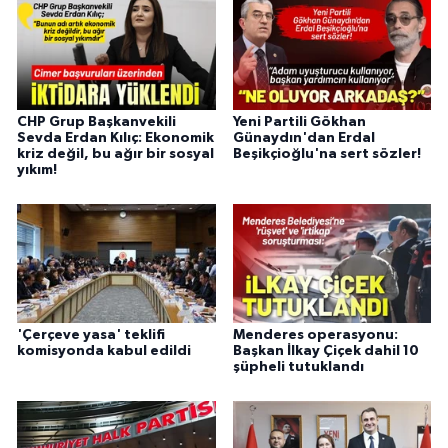
CHP Grup Başkanvekili
Yeni Partili Gökhan
Sevda Erdan Kılıç: Ekonomik
Günaydın'dan Erdal
kriz değil, bu ağır bir sosyal
Beşikçioğlu'na sert sözler!
yıkım!
'Çerçeve yasa' teklifi
Menderes operasyonu:
komisyonda kabul edildi
Başkan İlkay Çiçek dahil 10
şüpheli tutuklandı