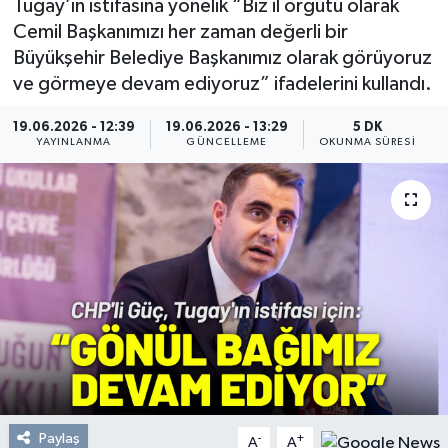
Tugay’ın istifasına yönelik “Biz il örgütü olarak
Cemil Başkanımızı her zaman değerli bir
Resmi Reklam
Büyükşehir Belediye Başkanımız olarak görüyoruz
ve görmeye devam ediyoruz” ifadelerini kullandı.
Röportajlar
19.06.2026 - 12:39
19.06.2026 - 13:29
5 DK
YAYINLANMA
GÜNCELLEME
OKUNMA SÜRESI
Paylaş
-
+
A
A