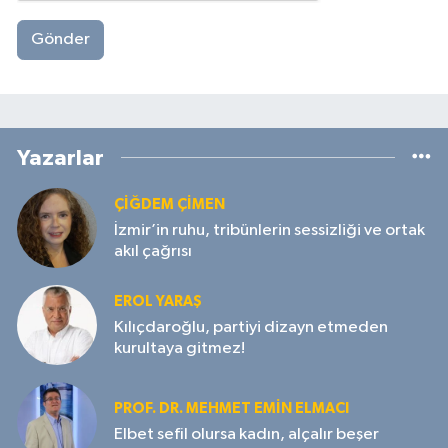
Gönder
Yazarlar
ÇIĞDEM ÇIMEN
İzmir’in ruhu, tribünlerin sessizliği ve ortak
akıl çağrısı
EROL YARAŞ
Kılıçdaroğlu, partiyi dizayn etmeden
kurultaya gitmez!
PROF. DR. MEHMET EMIN ELMACI
Elbet sefil olursa kadın, alçalır beşer