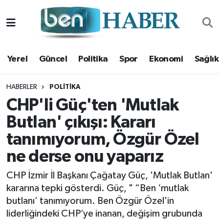
Yerel
Hava Durumu
Yerel
Güncel
Politika
Spor
Ekonomi
Sağlık
Güncel
Trafik Durumu
Politika
Süper Lig Puan Durumu ve Fikstür
HABERLER
POLITIKA
CHP'li Güç'ten 'Mutlak
Spor
Tüm Manşetler
Butlan' çıkışı: Kararı
tanımıyorum, Özgür Özel
Ekonomi
Son Dakika Haberleri
ne derse onu yaparız
Sağlık
Haber Arşivi
CHP İzmir İl Başkanı Çağatay Güç, 'Mutlak Butlan'
Magazin
kararına tepki gösterdi. Güç, " “Ben ‘mutlak
butlanı’ tanımıyorum. Ben Özgür Özel'in
Kültür Sanat
liderliğindeki CHP’ye inanan, değişim grubunda