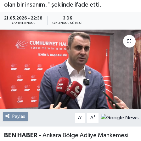
olan bir insanım." şeklinde ifade etti.
Resmi Reklam
21.05.2026 - 22:38
3 DK
YAYINLANMA
OKUNMA SÜRESI
Röportajlar
Paylaş
-
+
A
A
BEN HABER -
Ankara Bölge Adliye Mahkemesi