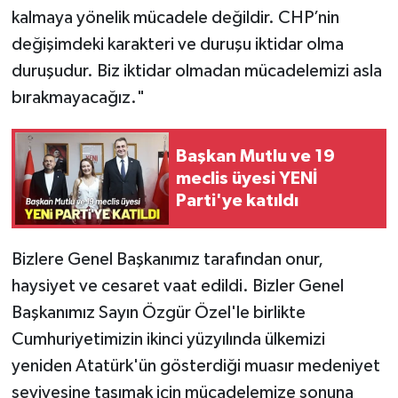
kalmaya yönelik mücadele değildir. CHP’nin
değişimdeki karakteri ve duruşu iktidar olma
duruşudur. Biz iktidar olmadan mücadelemizi asla
bırakmayacağız."
Başkan Mutlu ve 19
meclis üyesi YENİ
Parti'ye katıldı
Bizlere Genel Başkanımız tarafından onur,
haysiyet ve cesaret vaat edildi. Bizler Genel
Başkanımız Sayın Özgür Özel'le birlikte
Cumhuriyetimizin ikinci yüzyılında ülkemizi
yeniden Atatürk'ün gösterdiği muasır medeniyet
seviyesine taşımak için mücadelemize sonuna