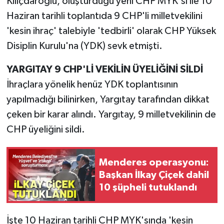
Kılıçdaroğlu, oluşturduğu yeni CHP MYK'sı ile 10
Haziran tarihli toplantıda 9 CHP'li milletvekilini
'kesin ihraç' talebiyle 'tedbirli' olarak CHP Yüksek
Disiplin Kurulu'na (YDK) sevk etmişti.
YARGITAY 9 CHP'Lİ VEKİLİN ÜYELİĞİNİ SİLDİ
İhraçlara yönelik henüz YDK toplantısının
yapılmadığı bilinirken, Yargıtay tarafından dikkat
çeken bir karar alındı. Yargıtay, 9 milletvekilinin de
CHP üyeliğini sildi.
Menderes operasyonu:
Başkan İlkay Çiçek dahil
10 şüpheli tutuklandı
İşte 10 Haziran tarihli CHP MYK'sında 'kesin