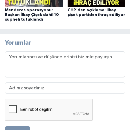
Menderes operasyonu:
CHP'den açıklama: İlkay
Başkan İlkay Çiçek dahil 10
çiçek partiden ihraç ediliyor
şüpheli tutuklandı
Yorumlar