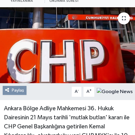
YAYINLANMA
OKUNMA SÜRESI
Resmi Reklam
Röportajlar
Paylaş
-
+
A
A
Ankara Bölge Adliye Mahkemesi 36. Hukuk
Dairesinin 21 Mayıs tarihli 'mutlak butlan' kararı ile
CHP Genel Başkanlığına getirilen Kemal