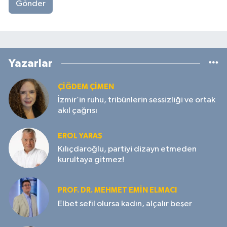
Gönder
Yazarlar
ÇIĞDEM ÇIMEN
İzmir’in ruhu, tribünlerin sessizliği ve ortak
akıl çağrısı
EROL YARAŞ
Kılıçdaroğlu, partiyi dizayn etmeden
kurultaya gitmez!
PROF. DR. MEHMET EMIN ELMACI
Elbet sefil olursa kadın, alçalır beşer