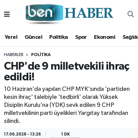
Yerel
Hava Durumu
Yerel
Güncel
Politika
Spor
Ekonomi
Sağlık
Güncel
Trafik Durumu
Politika
Süper Lig Puan Durumu ve Fikstür
HABERLER
POLITIKA
CHP'de 9 milletvekili ihraç
Spor
Tüm Manşetler
edildi!
Ekonomi
Son Dakika Haberleri
10 Haziran'da yapılan CHP MYK'sında 'partiden
kesin ihraç' talebiyle 'tedbirli' olarak Yüksek
Sağlık
Haber Arşivi
Disiplin Kurulu'na (YDK) sevk edilen 9 CHP
milletvekilinin parti üyelikleri Yargıtay tarafından
Magazin
silindi.
Kültür Sanat
17.06.2026 - 13:26
1 DK