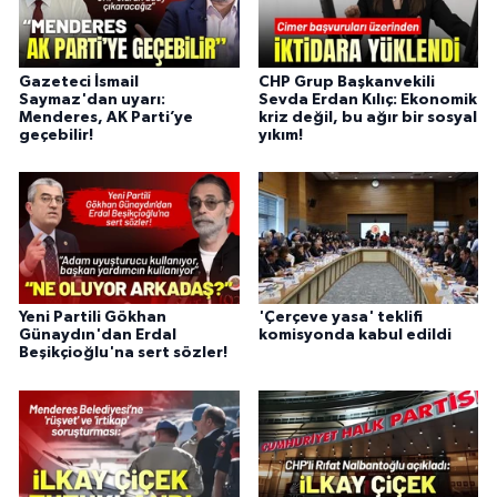
Gazeteci İsmail
CHP Grup Başkanvekili
Saymaz'dan uyarı:
Sevda Erdan Kılıç: Ekonomik
Menderes, AK Parti’ye
kriz değil, bu ağır bir sosyal
geçebilir!
yıkım!
Yeni Partili Gökhan
'Çerçeve yasa' teklifi
Günaydın'dan Erdal
komisyonda kabul edildi
Beşikçioğlu'na sert sözler!