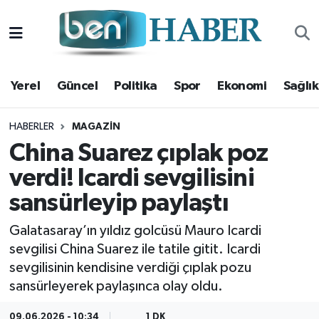
Yerel
Hava Durumu
Yerel
Güncel
Politika
Spor
Ekonomi
Sağlık
Güncel
Trafik Durumu
Politika
Süper Lig Puan Durumu ve Fikstür
HABERLER
MAGAZIN
China Suarez çıplak poz
Spor
Tüm Manşetler
verdi! Icardi sevgilisini
sansürleyip paylaştı
Ekonomi
Son Dakika Haberleri
Galatasaray’ın yıldız golcüsü Mauro Icardi
Sağlık
Haber Arşivi
sevgilisi China Suarez ile tatile gitit. Icardi
sevgilisinin kendisine verdiği çıplak pozu
Magazin
sansürleyerek paylaşınca olay oldu.
Kültür Sanat
09.06.2026 - 10:34
1 DK