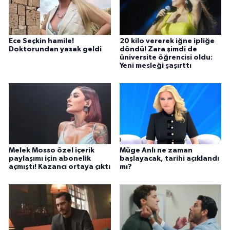
Ece Seçkin hamile!
20 kilo vererek iğne ipliğe
Doktorundan yasak geldi
döndü! Zara şimdi de
üniversite öğrencisi oldu:
Yeni mesleği şaşırttı
Melek Mosso özel içerik
Müge Anlı ne zaman
paylaşımı için abonelik
başlayacak, tarihi açıklandı
açmıştı! Kazancı ortaya çıktı
mı?