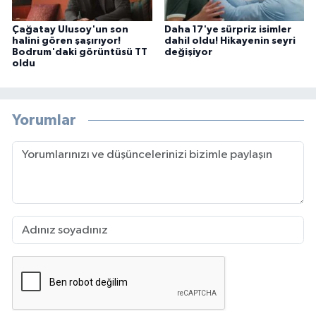
Çağatay Ulusoy'un son
Daha 17'ye sürpriz isimler
halini gören şaşırıyor!
dahil oldu! Hikayenin seyri
Bodrum'daki görüntüsü TT
değişiyor
oldu
Yorumlar