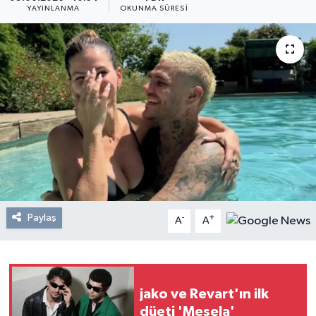
YAYINLANMA
OKUNMA SÜRESI
Resmi Reklam
Röportajlar
Paylaş
-
+
A
A
jako ve Revart'ın ilk
düeti 'Mesela'