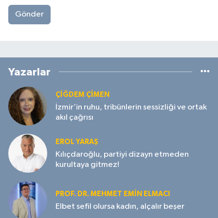
Gönder
Yazarlar
ÇIĞDEM ÇIMEN
İzmir’in ruhu, tribünlerin sessizliği ve ortak
akıl çağrısı
EROL YARAŞ
Kılıçdaroğlu, partiyi dizayn etmeden
kurultaya gitmez!
PROF. DR. MEHMET EMIN ELMACI
Elbet sefil olursa kadın, alçalır beşer