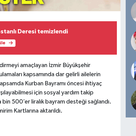
tanlı Deresi temizlendi
üle
dirmeyi amaçlayan İzmir Büyükşehir
lamaları kapsamında dar gelirli ailelerin
apsamda Kurban Bayramı öncesi ihtiyaç
arşılayabilmesi için sosyal yardım takip
a bin 500’er liralık bayram desteği sağlandı.
rim Kartlarına aktarıldı.