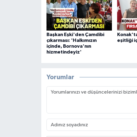
Başkan Eşki'den Çamdibi
Konak'ta
çıkarması: 'Halkımızın
eşitliği i
içinde, Bornova'nın
hizmetindeyiz'
Yorumlar