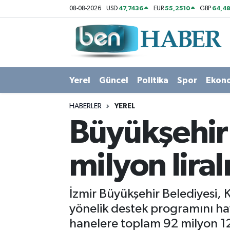
47,7436
55,2510
64,48
08-08-2026
USD
EUR
GBP
Yerel
Hava Durumu
Güncel
Trafik Durumu
Yerel
Güncel
Politika
Spor
Ekon
Politika
Süper Lig Puan Durumu ve Fikstür
HABERLER
YEREL
Spor
Tüm Manşetler
Büyükşehir
Ekonomi
Son Dakika Haberleri
milyon liral
Sağlık
Haber Arşivi
İzmir Büyükşehir Belediyesi,
Magazin
yönelik destek programını ha
hanelere toplam 92 milyon 124
Kültür Sanat