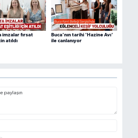
 imzalar fırsat
Buca'nın tarihi 'Hazine Avı'
çin atıldı
ile canlanıyor