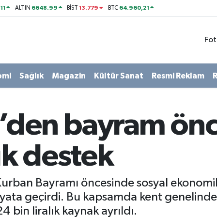
11
6648.99
13.779
64.960,21
ALTIN
BİST
BTC
Fot
omi
Sağlık
Magazin
Kültür Sanat
Resmi Reklam
R
’den bayram önc
ık destek
 Kurban Bayramı öncesinde sosyal ekonomik
yata geçirdi. Bu kapsamda kent genelinde b
 bin liralık kaynak ayrıldı.