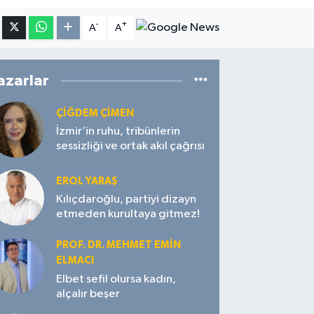
-
+
A
A
azarlar
ÇIĞDEM ÇIMEN
İzmir’in ruhu, tribünlerin
sessizliği ve ortak akıl çağrısı
EROL YARAŞ
Kılıçdaroğlu, partiyi dizayn
etmeden kurultaya gitmez!
PROF. DR. MEHMET EMIN
ELMACI
Elbet sefil olursa kadın,
alçalır beşer