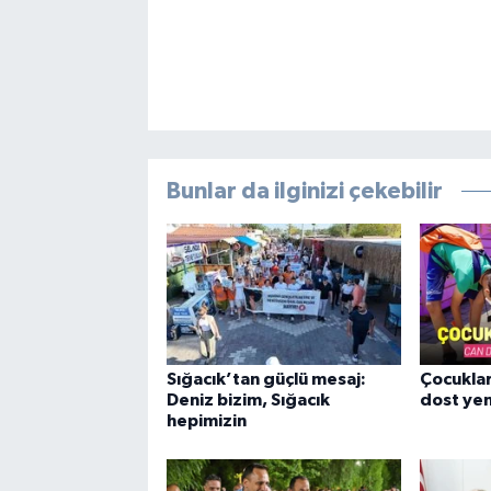
Bunlar da ilginizi çekebilir
Sığacık’tan güçlü mesaj:
Çocuklar
Deniz bizim, Sığacık
dost yen
hepimizin