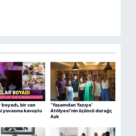
 boyadı, bir can
'Yaşamdan Yazıya'
i yuvasına kavuştu
Atölyesi’nin üçüncü durağı;
Aşk