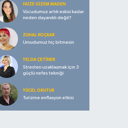
FAIZE GIZEM MADEN
Vücudumuz artık eskisi kadar
neden dayanıklı değil?
ZUHAL KOÇKAR
Umudumuz hiç bitmesin
YELDA ÇETİNER
Stresten uzaklaşmak için 3
güçlü nefes tekniği
YÜCEL OKUTUR
Turizme enflasyon etkisi