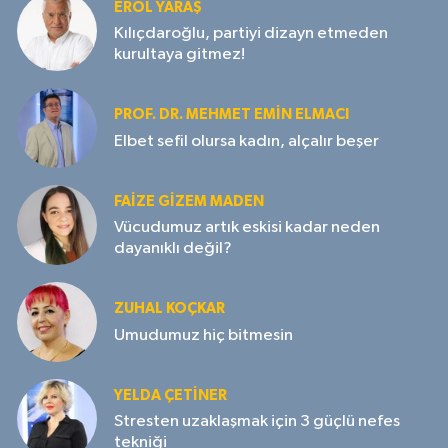
EROL YARAŞ
Kılıçdaroğlu, partiyi dizayn etmeden
kurultaya gitmez!
PROF. DR. MEHMET EMIN ELMACI
Elbet sefil olursa kadın, alçalır beşer
FAIZE GIZEM MADEN
Vücudumuz artık eskisi kadar neden
dayanıklı değil?
ZUHAL KOÇKAR
Umudumuz hiç bitmesin
YELDA ÇETİNER
Stresten uzaklaşmak için 3 güçlü nefes
tekniği