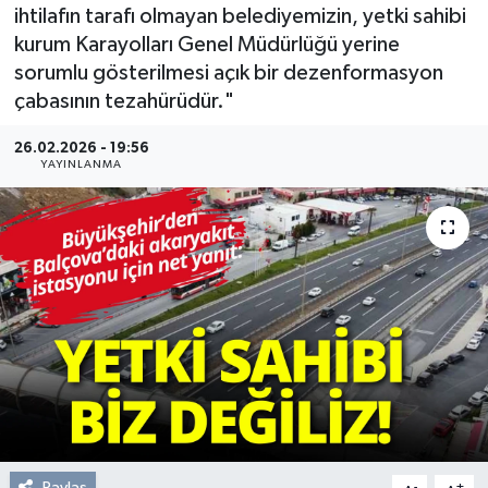
ihtilafın tarafı olmayan belediyemizin, yetki sahibi
Resmi Reklam
kurum Karayolları Genel Müdürlüğü yerine
sorumlu gösterilmesi açık bir dezenformasyon
Röportajlar
çabasının tezahürüdür."
26.02.2026 - 19:56
YAYINLANMA
Paylaş
-
+