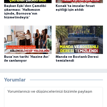
Başkan Eşki'den Çamdibi
Konak'ta imzalar fırsat
çıkarması: 'Halkımızın
eşitliği için atıldı
içinde, Bornova'nın
hizmetindeyiz'
Buca'nın tarihi 'Hazine Avı'
Manda ve Bostanlı Deresi
ile canlanıyor
temizlendi
Yorumlar