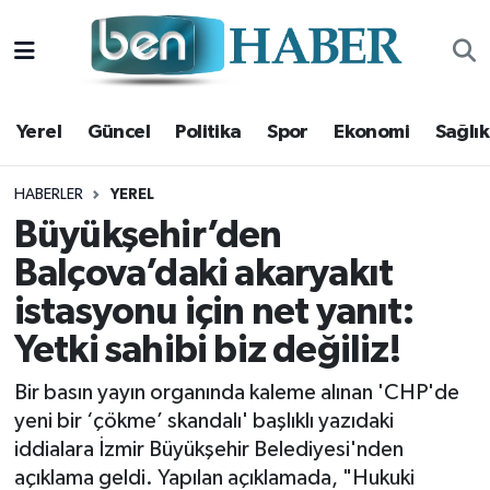
Yerel
Hava Durumu
Yerel
Güncel
Politika
Spor
Ekonomi
Sağlık
Güncel
Trafik Durumu
Politika
Süper Lig Puan Durumu ve Fikstür
HABERLER
YEREL
Büyükşehir’den
Spor
Tüm Manşetler
Balçova’daki akaryakıt
istasyonu için net yanıt:
Ekonomi
Son Dakika Haberleri
Yetki sahibi biz değiliz!
Sağlık
Haber Arşivi
Bir basın yayın organında kaleme alınan 'CHP'de
Magazin
yeni bir ‘çökme’ skandalı' başlıklı yazıdaki
iddialara İzmir Büyükşehir Belediyesi'nden
Kültür Sanat
açıklama geldi. Yapılan açıklamada, "Hukuki