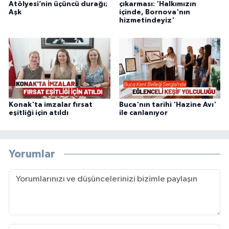
Atölyesi’nin üçüncü durağı;
çıkarması: 'Halkımızın
Aşk
içinde, Bornova'nın
hizmetindeyiz'
Konak'ta imzalar fırsat
Buca'nın tarihi 'Hazine Avı'
eşitliği için atıldı
ile canlanıyor
Yorumlar