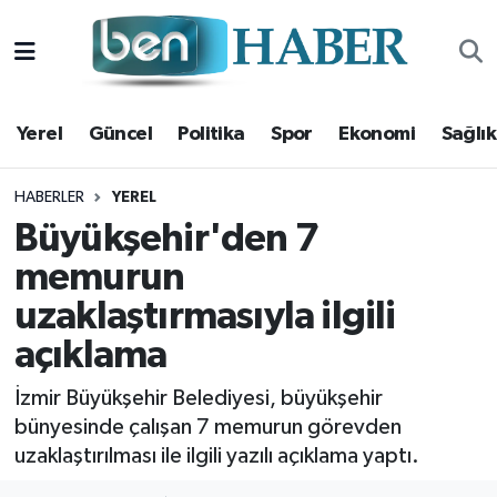
Yerel
Hava Durumu
Yerel
Güncel
Politika
Spor
Ekonomi
Sağlık
Güncel
Trafik Durumu
Politika
Süper Lig Puan Durumu ve Fikstür
HABERLER
YEREL
Büyükşehir'den 7
Spor
Tüm Manşetler
memurun
uzaklaştırmasıyla ilgili
Ekonomi
Son Dakika Haberleri
açıklama
Sağlık
Haber Arşivi
İzmir Büyükşehir Belediyesi, büyükşehir
Magazin
bünyesinde çalışan 7 memurun görevden
uzaklaştırılması ile ilgili yazılı açıklama yaptı.
Kültür Sanat