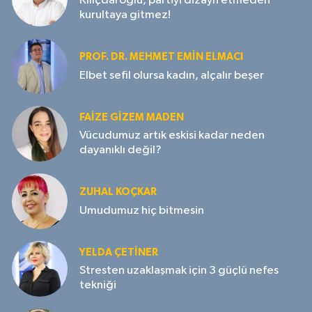
Kılıçdaroğlu, partiyi dizayn etmeden
kurultaya gitmez!
PROF. DR. MEHMET EMIN ELMACI
Elbet sefil olursa kadın, alçalır beşer
FAIZE GIZEM MADEN
Vücudumuz artık eskisi kadar neden
dayanıklı değil?
ZUHAL KOÇKAR
Umudumuz hiç bitmesin
YELDA ÇETİNER
Stresten uzaklaşmak için 3 güçlü nefes
tekniği