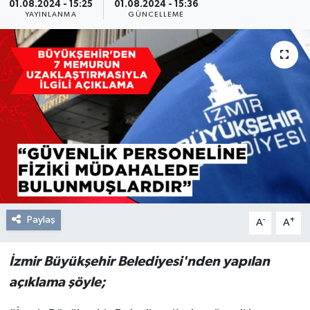
01.08.2024 - 15:25
01.08.2024 - 15:36
YAYINLANMA
GÜNCELLEME
Resmi Reklam
Röportajlar
Paylaş
-
+
A
A
İzmir Büyükşehir Belediyesi'nden yapılan
açıklama şöyle;