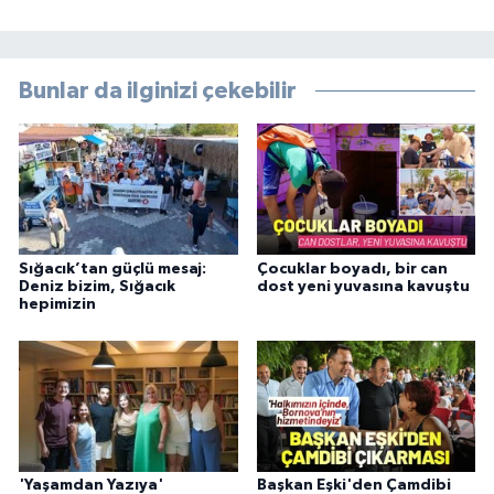
Bunlar da ilginizi çekebilir
Sığacık’tan güçlü mesaj:
Çocuklar boyadı, bir can
Deniz bizim, Sığacık
dost yeni yuvasına kavuştu
hepimizin
'Yaşamdan Yazıya'
Başkan Eşki'den Çamdibi