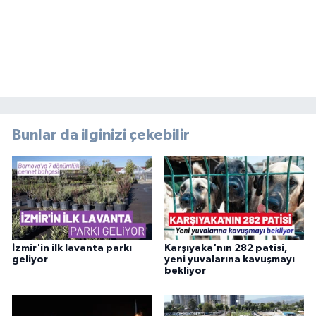
Bunlar da ilginizi çekebilir
İzmir'in ilk lavanta parkı
Karşıyaka'nın 282 patisi,
geliyor
yeni yuvalarına kavuşmayı
bekliyor