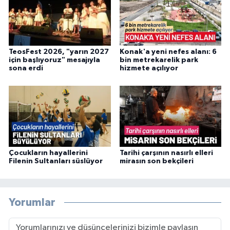
TeosFest 2026, "yarın 2027
Konak'a yeni nefes alanı: 6
için başlıyoruz" mesajıyla
bin metrekarelik park
sona erdi
hizmete açılıyor
Çocukların hayallerini
Tarihi çarşının nasırlı elleri
Filenin Sultanları süslüyor
mirasın son bekçileri
Yorumlar