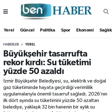
Yerel
Hava Durumu
Yerel
Güncel
Politika
Spor
Ekonomi
Sağlık
Güncel
Trafik Durumu
Politika
Süper Lig Puan Durumu ve Fikstür
HABERLER
YEREL
Büyükşehir tasarrufta
Spor
Tüm Manşetler
rekor kırdı: Su tüketimi
yüzde 50 azaldı
Ekonomi
Son Dakika Haberleri
İzmir Büyükşehir Belediyesi, su, elektrik ve doğal
Sağlık
Haber Arşivi
gaz tüketiminde hayata geçirdiği verimlilik
uygulamalarıyla önemli tasarruf sağladı. 2026’nın
Magazin
ilk dört ayında su tüketimini yüzde 50 azaltan
belediye, yaklaşık 32 bin hanenin bir aylık su
Kültür Sanat