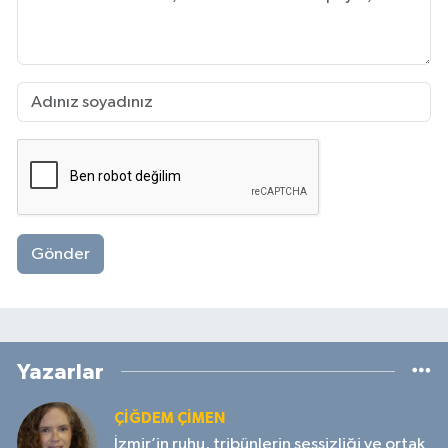
Gönder
Yazarlar
ÇIĞDEM ÇIMEN
İzmir’in ruhu, tribünlerin sessizliği ve ortak