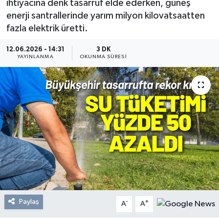
ihtiyacına denk tasarruf elde ederken, güneş
enerji santrallerinde yarım milyon kilovatsaatten
Resmi Reklam
fazla elektrik üretti.
Röportajlar
12.06.2026 - 14:31
3 DK
YAYINLANMA
OKUNMA SÜRESI
Paylaş
-
+
A
A