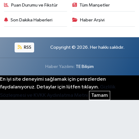
Puan Durumu ve Fikstür
Tüm Manşetler
Son Dakika Haberleri
Haber Arşivi
RSS
Copyright © 2026. Her hakkı saklıdır.
Haber Yazılımı:
TE Bilişim
En iyi site deneyimi sağlamak için çerezlerden
faydalanıyoruz. Detaylar için lütfen tıklayın.
Gizlilik
Sözleşmesi ve KVKK Aydınlatma Metni
Tamam