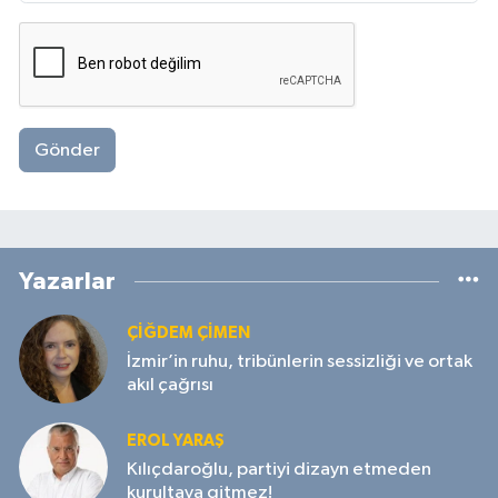
Gönder
Yazarlar
ÇIĞDEM ÇIMEN
İzmir’in ruhu, tribünlerin sessizliği ve ortak
akıl çağrısı
EROL YARAŞ
Kılıçdaroğlu, partiyi dizayn etmeden
kurultaya gitmez!