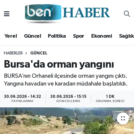
Yerel
Hava Durumu
Yerel
Güncel
Politika
Spor
Ekonomi
Sağlık
Güncel
Trafik Durumu
Politika
Süper Lig Puan Durumu ve Fikstür
HABERLER
GÜNCEL
Bursa'da orman yangını
Spor
Tüm Manşetler
BURSA’nın Orhaneli ilçesinde orman yangını çıktı.
Yangına havadan ve karadan müdahale başlatıldı.
Ekonomi
Son Dakika Haberleri
30.06.2026 - 14:32
30.06.2026 - 15:15
1 DK
Sağlık
Haber Arşivi
YAYINLANMA
GÜNCELLEME
OKUNMA SÜRESI
Magazin
Kültür Sanat