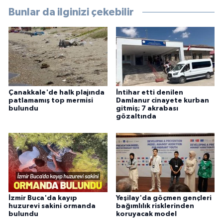
Bunlar da ilginizi çekebilir
Çanakkale'de halk plajında
İntihar etti denilen
patlamamış top mermisi
Damlanur cinayete kurban
bulundu
gitmiş; 7 akrabası
gözaltında
İzmir Buca'da kayıp
Yeşilay'da göçmen gençleri
huzurevi sakini ormanda
bağımlılık risklerinden
bulundu
koruyacak model