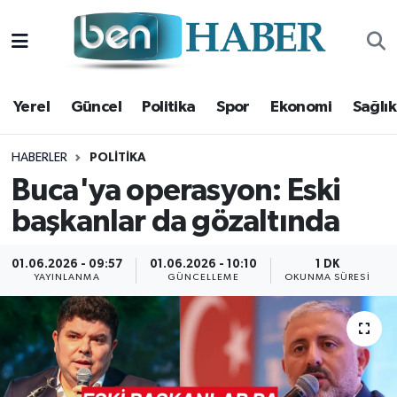
Yerel
Hava Durumu
Yerel
Güncel
Politika
Spor
Ekonomi
Sağlık
Güncel
Trafik Durumu
Politika
Süper Lig Puan Durumu ve Fikstür
HABERLER
POLITIKA
Buca'ya operasyon: Eski
Spor
Tüm Manşetler
başkanlar da gözaltında
Ekonomi
Son Dakika Haberleri
01.06.2026 - 09:57
01.06.2026 - 10:10
1 DK
YAYINLANMA
GÜNCELLEME
OKUNMA SÜRESI
Sağlık
Haber Arşivi
Magazin
Kültür Sanat