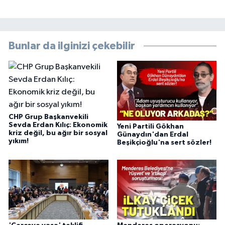
Bunlar da ilginizi çekebilir
CHP Grup Başkanvekili
Sevda Erdan Kılıç: Ekonomik
Yeni Partili Gökhan
kriz değil, bu ağır bir sosyal
Günaydın'dan Erdal
yıkım!
Beşikçioğlu'na sert sözler!