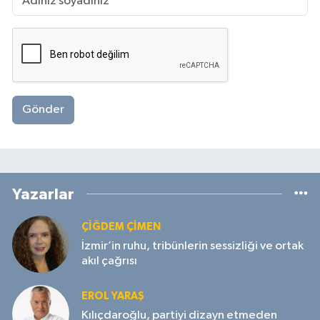
Gönder
Yazarlar
ÇIĞDEM ÇIMEN
İzmir’in ruhu, tribünlerin sessizliği ve ortak
akıl çağrısı
EROL YARAŞ
Kılıçdaroğlu, partiyi dizayn etmeden