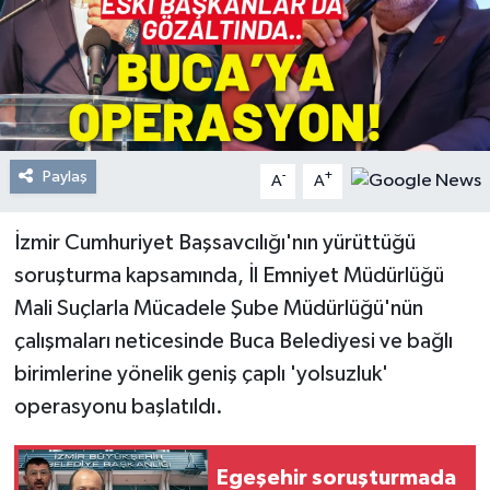
Resmi Reklam
Röportajlar
Paylaş
-
+
A
A
İzmir Cumhuriyet Başsavcılığı'nın yürüttüğü
soruşturma kapsamında, İl Emniyet Müdürlüğü
Mali Suçlarla Mücadele Şube Müdürlüğü'nün
çalışmaları neticesinde Buca Belediyesi ve bağlı
birimlerine yönelik geniş çaplı 'yolsuzluk'
operasyonu başlatıldı.
Egeşehir soruşturmada