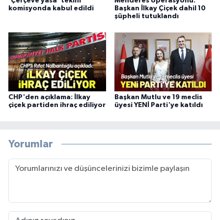
'Çerçeve yasa' teklifi
Menderes operasyonu:
komisyonda kabul edildi
Başkan İlkay Çiçek dahil 10
şüpheli tutuklandı
CHP'den açıklama: İlkay
Başkan Mutlu ve 19 meclis
çiçek partiden ihraç ediliyor
üyesi YENİ Parti'ye katıldı
Yorumlar