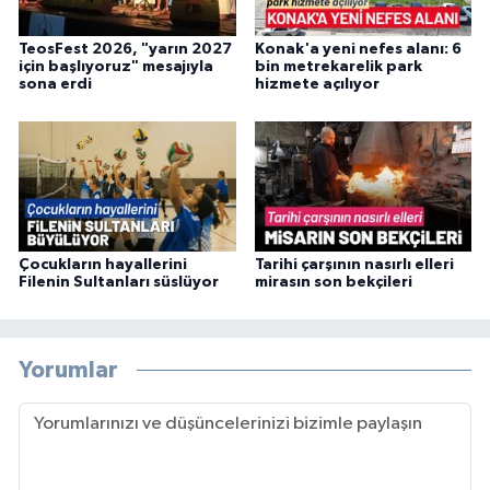
TeosFest 2026, "yarın 2027
Konak'a yeni nefes alanı: 6
için başlıyoruz" mesajıyla
bin metrekarelik park
sona erdi
hizmete açılıyor
Çocukların hayallerini
Tarihi çarşının nasırlı elleri
Filenin Sultanları süslüyor
mirasın son bekçileri
Yorumlar