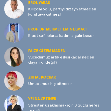
EROL YARAŞ
Kılıçdaroğlu, partiyi dizayn etmeden
kurultaya gitmez!
PROF. DR. MEHMET EMIN ELMACI
Elbet sefil olursa kadın, alçalır beşer
FAIZE GIZEM MADEN
Vücudumuz artık eskisi kadar neden
dayanıklı değil?
ZUHAL KOÇKAR
Umudumuz hiç bitmesin
YELDA ÇETİNER
Stresten uzaklaşmak için 3 güçlü nefes
tekniği