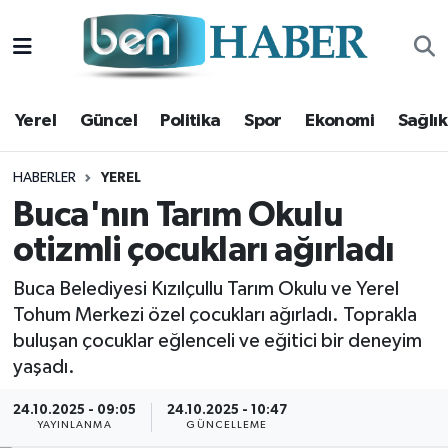
Yerel
Hava Durumu
Yerel
Güncel
Politika
Spor
Ekonomi
Sağlık
Güncel
Trafik Durumu
Politika
Süper Lig Puan Durumu ve Fikstür
HABERLER
YEREL
Buca'nın Tarım Okulu
Spor
Tüm Manşetler
otizmli çocukları ağırladı
Ekonomi
Son Dakika Haberleri
Buca Belediyesi Kızılçullu Tarım Okulu ve Yerel
Tohum Merkezi özel çocukları ağırladı. Toprakla
Sağlık
Haber Arşivi
buluşan çocuklar eğlenceli ve eğitici bir deneyim
yaşadı.
Magazin
24.10.2025 - 09:05
24.10.2025 - 10:47
YAYINLANMA
GÜNCELLEME
Kültür Sanat