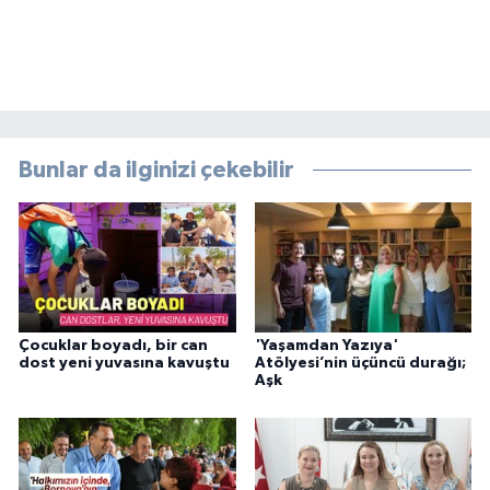
Bunlar da ilginizi çekebilir
Çocuklar boyadı, bir can
'Yaşamdan Yazıya'
dost yeni yuvasına kavuştu
Atölyesi’nin üçüncü durağı;
Aşk