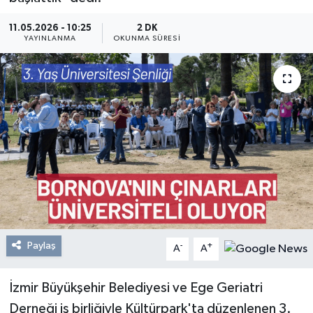
Resmi Reklam
11.05.2026 - 10:25
2 DK
YAYINLANMA
OKUNMA SÜRESI
Röportajlar
Paylaş
-
+
A
A
İzmir Büyükşehir Belediyesi ve Ege Geriatri
Derneği iş birliğiyle Kültürpark'ta düzenlenen 3.