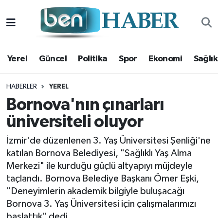
Yerel
Hava Durumu
Yerel
Güncel
Politika
Spor
Ekonomi
Sağlık
Güncel
Trafik Durumu
Politika
Süper Lig Puan Durumu ve Fikstür
HABERLER
YEREL
Bornova'nın çınarları
Spor
Tüm Manşetler
üniversiteli oluyor
Ekonomi
Son Dakika Haberleri
İzmir'de düzenlenen 3. Yaş Üniversitesi Şenliği'ne
katılan Bornova Belediyesi, "Sağlıklı Yaş Alma
Sağlık
Haber Arşivi
Merkezi" ile kurduğu güçlü altyapıyı müjdeyle
taçlandı. Bornova Belediye Başkanı Ömer Eşki,
Magazin
"Deneyimlerin akademik bilgiyle buluşacağı
Bornova 3. Yaş Üniversitesi için çalışmalarımızı
Kültür Sanat
başlattık" dedi.