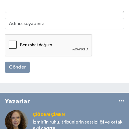
Gönder
Yazarlar
ÇIĞDEM ÇIMEN
İzmir’in ruhu, tribünlerin sessizliği ve ortak
akıl çağrısı