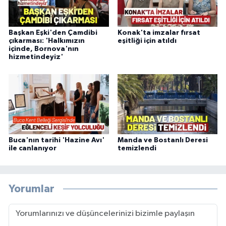
Başkan Eşki'den Çamdibi
Konak'ta imzalar fırsat
çıkarması: 'Halkımızın
eşitliği için atıldı
içinde, Bornova'nın
hizmetindeyiz'
Buca'nın tarihi 'Hazine Avı'
Manda ve Bostanlı Deresi
ile canlanıyor
temizlendi
Yorumlar