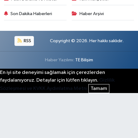
Son Dakika Haberleri
Haber Arşivi
RSS
Copyright © 2026. Her hakkı saklıdır.
Haber Yazılımı:
TE Bilişim
En iyi site deneyimi sağlamak için çerezlerden
faydalanıyoruz. Detaylar için lütfen tıklayın.
Gizlilik
Sözleşmesi ve KVKK Aydınlatma Metni
Tamam