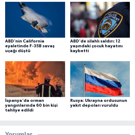
ABD'nin California
ABD'de silahlı saldırı: 12
eyaletinde F-35B savaş
yaşındaki çocuk hayatını
uçağı düştü
kaybetti
İspanya'da orman
Rusya: Ukrayna ordusunun
yangınlarında 60 bin kişi
yakıt depoları vuruldu
tahliye edildi
Yorumlar