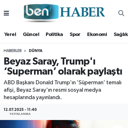
Yerel
Hava Durumu
Yerel
Güncel
Politika
Spor
Ekonomi
Sağlık
Güncel
Trafik Durumu
Politika
Süper Lig Puan Durumu ve Fikstür
HABERLER
DÜNYA
Beyaz Saray, Trump'ı
Spor
Tüm Manşetler
‘Superman’ olarak paylaştı
Ekonomi
Son Dakika Haberleri
ABD Başkanı Donald Trump'ın 'Süperman' temalı
afişi, Beyaz Saray'ın resmi sosyal medya
Sağlık
Haber Arşivi
hesaplarında yayınlandı.
Magazin
12.07.2025 - 11:40
YAYINLANMA
Kültür Sanat