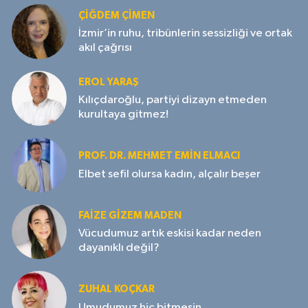
ÇIĞDEM ÇIMEN
İzmir’in ruhu, tribünlerin sessizliği ve ortak
akıl çağrısı
EROL YARAŞ
Kılıçdaroğlu, partiyi dizayn etmeden
kurultaya gitmez!
PROF. DR. MEHMET EMIN ELMACI
Elbet sefil olursa kadın, alçalır beşer
FAIZE GIZEM MADEN
Vücudumuz artık eskisi kadar neden
dayanıklı değil?
ZUHAL KOÇKAR
Umudumuz hiç bitmesin