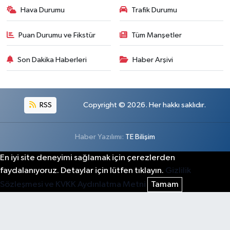
Hava Durumu
Trafik Durumu
Puan Durumu ve Fikstür
Tüm Manşetler
Son Dakika Haberleri
Haber Arşivi
RSS
Copyright © 2026. Her hakkı saklıdır.
Haber Yazılımı:
TE Bilişim
En iyi site deneyimi sağlamak için çerezlerden
faydalanıyoruz. Detaylar için lütfen tıklayın.
Gizlilik
Sözleşmesi ve KVKK Aydınlatma Metni
Tamam