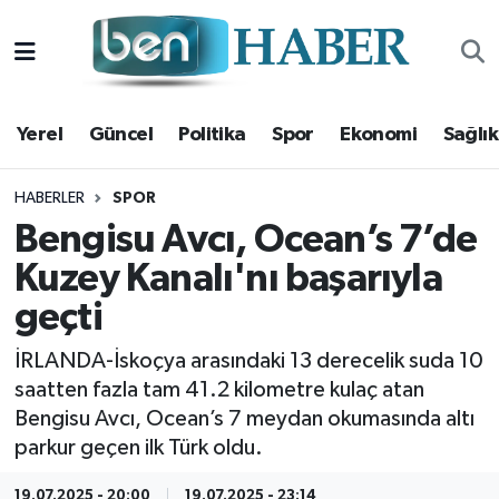
Yerel
Hava Durumu
Yerel
Güncel
Politika
Spor
Ekonomi
Sağlık
Güncel
Trafik Durumu
Politika
Süper Lig Puan Durumu ve Fikstür
HABERLER
SPOR
Bengisu Avcı, Ocean’s 7’de
Spor
Tüm Manşetler
Kuzey Kanalı'nı başarıyla
geçti
Ekonomi
Son Dakika Haberleri
İRLANDA-İskoçya arasındaki 13 derecelik suda 10
Sağlık
Haber Arşivi
saatten fazla tam 41.2 kilometre kulaç atan
Bengisu Avcı, Ocean’s 7 meydan okumasında altı
Magazin
parkur geçen ilk Türk oldu.
Kültür Sanat
19.07.2025 - 20:00
19.07.2025 - 23:14