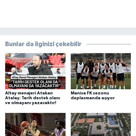
Bunlar da ilginizi çekebilir
Altay menajeri Atakan
Manisa FK sezonu
Atalay: Tarih destek olanı
deplasmanda açıyor
ve olmayanı yazacaktır!