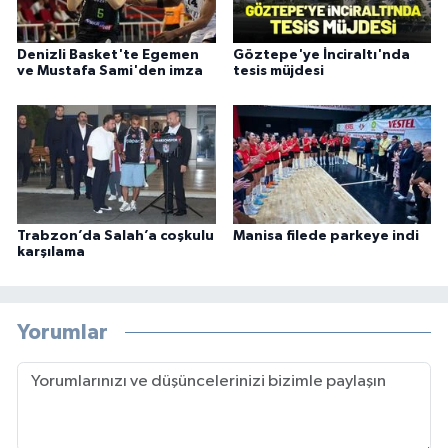
Denizli Basket'te Egemen
Göztepe'ye İnciraltı'nda
ve Mustafa Sami'den imza
tesis müjdesi
Trabzon’da Salah’a coşkulu
Manisa filede parkeye indi
karşılama
Yorumlar