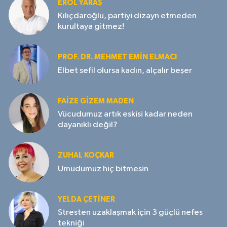
EROL YARAŞ
Kılıçdaroğlu, partiyi dizayn etmeden
kurultaya gitmez!
PROF. DR. MEHMET EMIN ELMACI
Elbet sefil olursa kadın, alçalır beşer
FAIZE GIZEM MADEN
Vücudumuz artık eskisi kadar neden
dayanıklı değil?
ZUHAL KOÇKAR
Umudumuz hiç bitmesin
YELDA ÇETİNER
Stresten uzaklaşmak için 3 güçlü nefes
tekniği