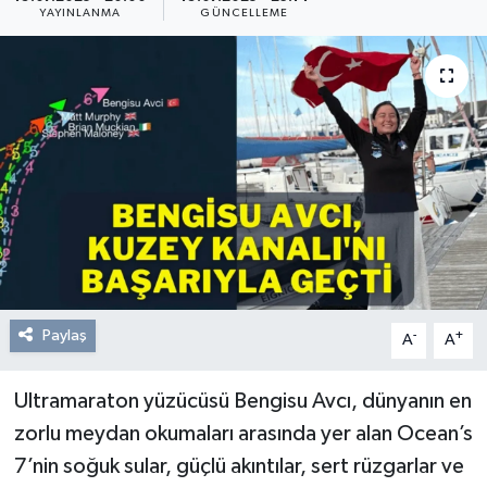
YAYINLANMA
GÜNCELLEME
Resmi Reklam
Röportajlar
Paylaş
-
+
A
A
Ultramaraton yüzücüsü Bengisu Avcı, dünyanın en
zorlu meydan okumaları arasında yer alan Ocean’s
7’nin soğuk sular, güçlü akıntılar, sert rüzgarlar ve