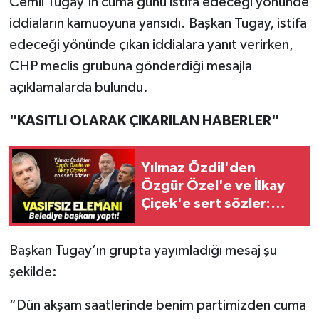
Cemil Tugay'ın cuma günü istifa edeceği yönünde
iddiaların kamuoyuna yansıdı. Başkan Tugay, istifa
edeceği yönünde çıkan iddialara yanıt verirken,
CHP meclis grubuna gönderdiği mesajla
açıklamalarda bulundu.
"KASITLI OLARAK ÇIKARILAN HABERLER"
Yılmaz Özdil'den
Özgür Özel'e ve İlkay
Çiçek'e sert sözler:
Vasıfsız elemanı
belediye başkanı yaptı!
Başkan Tugay’ın grupta yayımladığı mesaj şu
şekilde:
“Dün akşam saatlerinde benim partimizden cuma