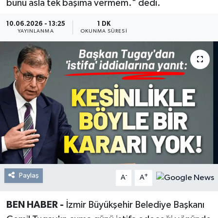
bunu asla tek başıma vermem." dedi.
Resmi Reklam
10.06.2026 - 13:25
1 DK
YAYINLANMA
OKUNMA SÜRESI
Röportajlar
Paylaş
-
+
A
A
BEN HABER -
İzmir Büyükşehir Belediye Başkanı