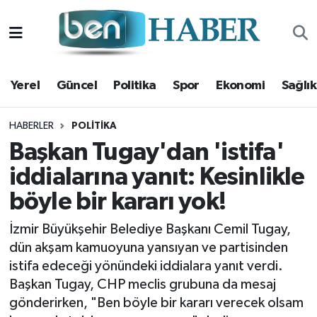
Yerel
Hava Durumu
Yerel
Güncel
Politika
Spor
Ekonomi
Sağlık
Güncel
Trafik Durumu
Politika
Süper Lig Puan Durumu ve Fikstür
HABERLER
POLITIKA
Başkan Tugay'dan 'istifa'
Spor
Tüm Manşetler
iddialarına yanıt: Kesinlikle
böyle bir kararı yok!
Ekonomi
Son Dakika Haberleri
İzmir Büyükşehir Belediye Başkanı Cemil Tugay,
Sağlık
Haber Arşivi
dün akşam kamuoyuna yansıyan ve partisinden
istifa edeceği yönündeki iddialara yanıt verdi.
Magazin
Başkan Tugay, CHP meclis grubuna da mesaj
gönderirken, "Ben böyle bir kararı verecek olsam
Kültür Sanat