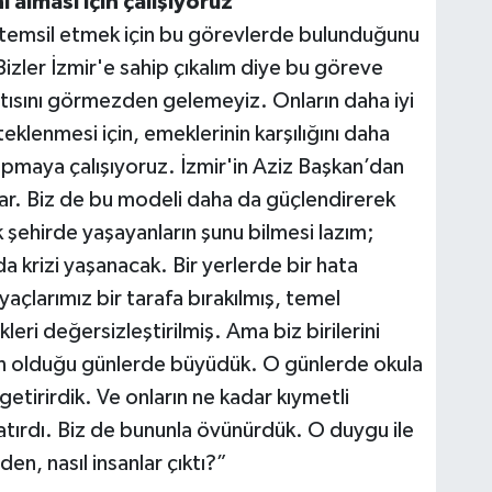
ı alması için çalışıyoruz”
ı temsil etmek için bu görevlerde bulunduğunu
izler İzmir'e sahip çıkalım diye bu göreve
kıntısını görmezden gelemeyiz. Onların daha iyi
eklenmesi için, emeklerinin karşılığını daha
yapmaya çalışıyoruz. İzmir'in Aziz Başkan’dan
ar. Biz de bu modeli daha da güçlendirerek
 şehirde yaşayanların şunu bilmesi lazım;
da krizi yaşanacak. Bir yerlerde bir hata
açlarımız bir tarafa bırakılmış, temel
leri değersizleştirilmiş. Ama biz birilerini
nın olduğu günlerde büyüdük. O günlerde okula
getirirdik. Ve onların ne kadar kıymetli
tırdı. Biz de bununla övünürdük. O duygu ile
n, nasıl insanlar çıktı?”