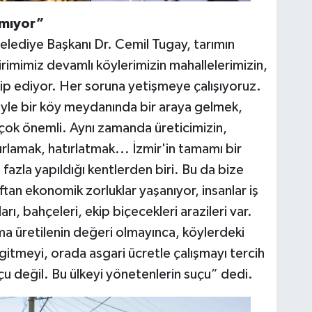
amıyor”
elediye Başkanı Dr. Cemil Tugay, tarımın
imimiz devamlı köylerimizin mahallelerimizin,
akip ediyor. Her soruna yetişmeye çalışıyoruz.
Böyle bir köy meydanında bir araya gelmek,
ok önemli. Aynı zamanda üreticimizin,
rlamak, hatırlatmak... İzmir'in tamamı bir
 fazla yapıldığı kentlerden biri. Bu da bize
ftan ekonomik zorluklar yaşanıyor, insanlar iş
rı, bahçeleri, ekip biçecekleri arazileri var.
ma üretilenin değeri olmayınca, köylerdeki
itmeyi, orada asgari ücretle çalışmayı tercih
uçu değil. Bu ülkeyi yönetenlerin suçu” dedi.