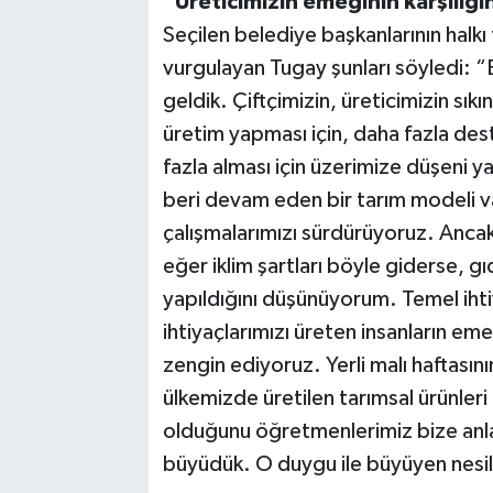
“Üreticimizin emeğinin karşılığın
Seçilen belediye başkanlarının halk
vurgulayan Tugay şunları söyledi: “B
geldik. Çiftçimizin, üreticimizin sı
üretim yapması için, daha fazla dest
fazla alması için üzerimize düşeni 
beri devam eden bir tarım modeli v
çalışmalarımızı sürdürüyoruz. Ancak
eğer iklim şartları böyle giderse, gı
yapıldığını düşünüyorum. Temel ihtiy
ihtiyaçlarımızı üreten insanların emek
zengin ediyoruz. Yerli malı haftası
ülkemizde üretilen tarımsal ürünleri 
olduğunu öğretmenlerimiz bize anla
büyüdük. O duygu ile büyüyen nesilde