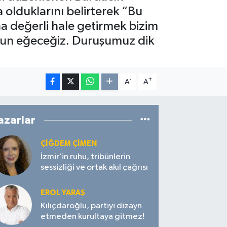
 olduklarını belirterek “Bu
ha değerli hale getirmek bizim
yun eğeceğiz. Duruşumuz dik
-
+
A
A
azarlar
ÇIĞDEM ÇIMEN
İzmir’in ruhu, tribünlerin
sessizliği ve ortak akıl çağrısı
EROL YARAŞ
Kılıçdaroğlu, partiyi dizayn
etmeden kurultaya gitmez!