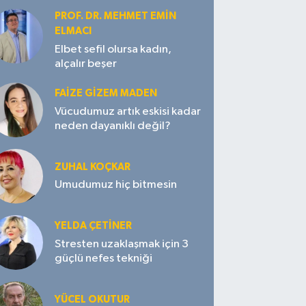
PROF. DR. MEHMET EMIN
ELMACI
Elbet sefil olursa kadın,
alçalır beşer
FAIZE GIZEM MADEN
Vücudumuz artık eskisi kadar
neden dayanıklı değil?
ZUHAL KOÇKAR
Umudumuz hiç bitmesin
YELDA ÇETİNER
Stresten uzaklaşmak için 3
güçlü nefes tekniği
YÜCEL OKUTUR