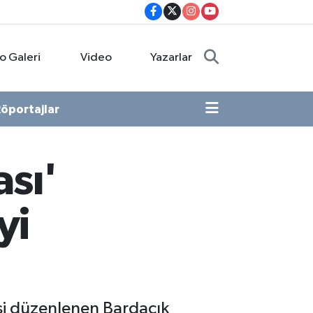
o Galeri
Video
Yazarlar
öportajlar
ası'
yi
isi düzenlenen Bardacık