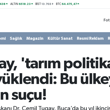
438
6518.23
13.703
64.475,47
ALTIN
BİST
BTC
Fot
omi
Sağlık
Magazin
Kültür Sanat
Resmi Reklam
R
y, 'tarım politik
üklendi: Bu ülke
n suçu!
kanı Dr. Cemil Tugay, Buca’da bu yıl ikinc