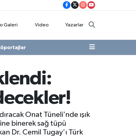
o Galeri
Video
Yazarlar
öportajlar
lendi:
decekler!
ldıracak Onat Tüneli’nde ışık
sine binerek sağ tüpü
şkan Dr. Cemil Tugay’ı Türk