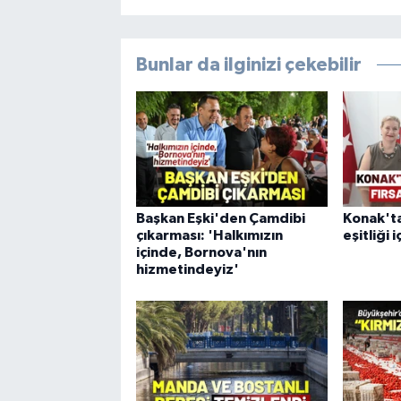
Bunlar da ilginizi çekebilir
Başkan Eşki'den Çamdibi
Konak'ta
çıkarması: 'Halkımızın
eşitliği i
içinde, Bornova'nın
hizmetindeyiz'