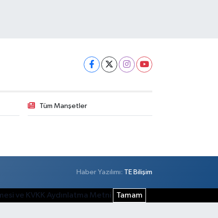
Tüm Manşetler
Haber Yazılımı:
TE Bilişim
şmesi ve KVKK Aydınlatma Metni
Tamam