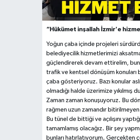
“Hükümet inşallah İzmir'e hizm
Yoğun çaba içinde projeleri sürdürd
belediyecilik hizmetlerimizi aksatm
güçlendirerek devam ettirelim, bunun
trafik ve kentsel dönüşüm konuları 
çaba gösteriyoruz. Bazı konular as
olmadığı halde üzerimize yıkılmış du
Zaman zaman konuşuyoruz. Bu dön
rağmen uzun zamandır bitirilmeyen 
Bu tünel de bittiği ve açılışını yapt
tamamlamış olacağız. Bir şey yapmıy
bunları hatırlatıyorum. Gerçekten ç