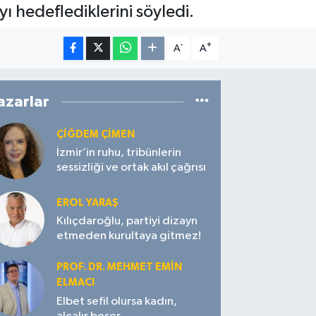
ı hedeflediklerini söyledi.
-
+
A
A
azarlar
ÇIĞDEM ÇIMEN
İzmir’in ruhu, tribünlerin
sessizliği ve ortak akıl çağrısı
EROL YARAŞ
Kılıçdaroğlu, partiyi dizayn
etmeden kurultaya gitmez!
PROF. DR. MEHMET EMIN
ELMACI
Elbet sefil olursa kadın,