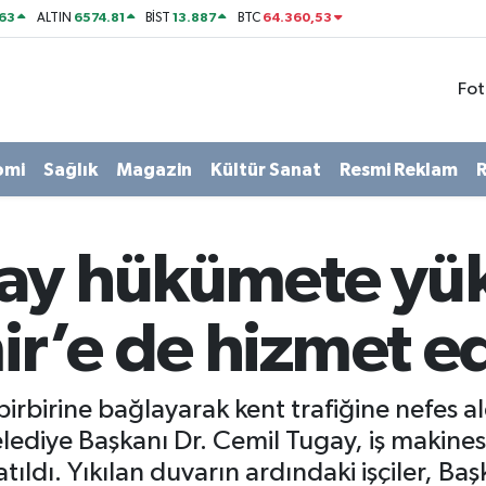
63
6574.81
13.887
64.360,53
ALTIN
BİST
BTC
Fot
omi
Sağlık
Magazin
Kültür Sanat
Resmi Reklam
R
ay hükümete yük
mir’e de hizmet e
 birbirine bağlayarak kent trafiğine nefes a
lediye Başkanı Dr. Cemil Tugay, iş makine
atıldı. Yıkılan duvarın ardındaki işçiler, Ba