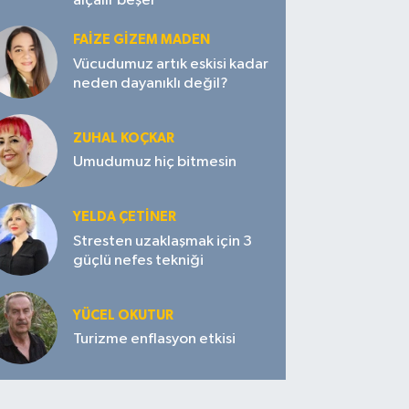
alçalır beşer
FAIZE GIZEM MADEN
Vücudumuz artık eskisi kadar
neden dayanıklı değil?
ZUHAL KOÇKAR
Umudumuz hiç bitmesin
YELDA ÇETİNER
Stresten uzaklaşmak için 3
güçlü nefes tekniği
YÜCEL OKUTUR
Turizme enflasyon etkisi