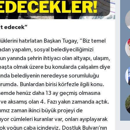
et edecek”
üklerini hatırlatan Başkan Tugay, “Biz temel
adan yapalım, sosyal belediyeciliğimizi
 yanında şehrin ihtiyacı olan altyapı, ulaşım,
başta olmak üzere bu konularda çalışalım diye
lında belediyenin neredeyse sorumluluğu
rumda. Bunlardan birisi körfezle ilgili konu.
emde henüz daha 13 ay geçmiş olmasına
ve aksamış olan 4. Fazı yakın zamanda açtık.
ığımız zaman ikinci büyük projeyi de
or cümleleri kuranlar var, onları ayıplayarak
ok yoğun çaba içindeyiz. Dostluk Bulvarı’nın