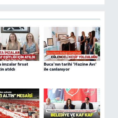
 imzalar fırsat
Buca'nın tarihi 'Hazine Avı'
çin atıldı
ile canlanıyor