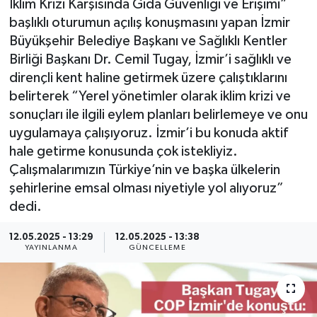
İklim Krizi Karşısında Gıda Güvenliği ve Erişimi”
başlıklı oturumun açılış konuşmasını yapan İzmir
Resmi Reklam
Büyükşehir Belediye Başkanı ve Sağlıklı Kentler
Birliği Başkanı Dr. Cemil Tugay, İzmir’i sağlıklı ve
Röportajlar
dirençli kent haline getirmek üzere çalıştıklarını
belirterek “Yerel yönetimler olarak iklim krizi ve
sonuçları ile ilgili eylem planları belirlemeye ve onu
uygulamaya çalışıyoruz. İzmir’i bu konuda aktif
hale getirme konusunda çok istekliyiz.
Çalışmalarımızın Türkiye’nin ve başka ülkelerin
şehirlerine emsal olması niyetiyle yol alıyoruz”
dedi.
12.05.2025 - 13:29
12.05.2025 - 13:38
YAYINLANMA
GÜNCELLEME