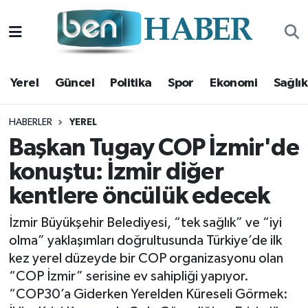
Yerel
Hava Durumu
Yerel
Güncel
Politika
Spor
Ekonomi
Sağlık
Güncel
Trafik Durumu
Politika
Süper Lig Puan Durumu ve Fikstür
HABERLER
YEREL
Başkan Tugay COP İzmir'de
Spor
Tüm Manşetler
konuştu: İzmir diğer
kentlere öncülük edecek
Ekonomi
Son Dakika Haberleri
İzmir Büyükşehir Belediyesi, “tek sağlık” ve “iyi
Sağlık
Haber Arşivi
olma” yaklaşımları doğrultusunda Türkiye’de ilk
kez yerel düzeyde bir COP organizasyonu olan
Magazin
“COP İzmir” serisine ev sahipliği yapıyor.
“COP30’a Giderken Yerelden Küreseli Görmek:
Kültür Sanat