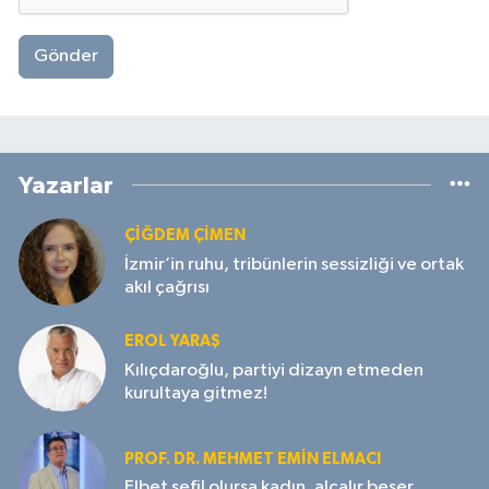
Gönder
Yazarlar
ÇIĞDEM ÇIMEN
İzmir’in ruhu, tribünlerin sessizliği ve ortak
akıl çağrısı
EROL YARAŞ
Kılıçdaroğlu, partiyi dizayn etmeden
kurultaya gitmez!
PROF. DR. MEHMET EMIN ELMACI
Elbet sefil olursa kadın, alçalır beşer