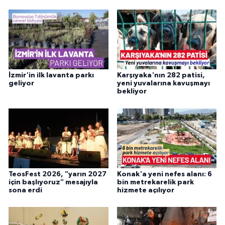
İzmir'in ilk lavanta parkı
Karşıyaka'nın 282 patisi,
geliyor
yeni yuvalarına kavuşmayı
bekliyor
TeosFest 2026, "yarın 2027
Konak'a yeni nefes alanı: 6
için başlıyoruz" mesajıyla
bin metrekarelik park
sona erdi
hizmete açılıyor