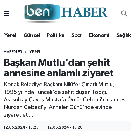
Yerel
Hava Durumu
Yerel
Güncel
Politika
Spor
Ekonomi
Sağlık
Güncel
Trafik Durumu
Politika
Süper Lig Puan Durumu ve Fikstür
HABERLER
YEREL
Başkan Mutlu'dan şehit
Spor
Tüm Manşetler
annesine anlamlı ziyaret
Ekonomi
Son Dakika Haberleri
Konak Belediye Başkanı Nilüfer Çınarlı Mutlu,
1995 yılında Tunceli'de şehit düşen Topçu
Sağlık
Haber Arşivi
Astsubay Çavuş Mustafa Ömür Cebeci'nin annesi
Nurdan Cebeci'yi Anneler Günü'nde evinde
Magazin
ziyaret etti.
Kültür Sanat
12.05.2024 - 15:25
12.05.2024 - 15:28