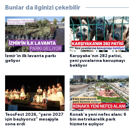
Bunlar da ilginizi çekebilir
İzmir'in ilk lavanta parkı
Karşıyaka'nın 282 patisi,
geliyor
yeni yuvalarına kavuşmayı
bekliyor
TeosFest 2026, "yarın 2027
Konak'a yeni nefes alanı: 6
için başlıyoruz" mesajıyla
bin metrekarelik park
sona erdi
hizmete açılıyor