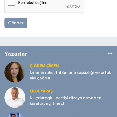
Gönder
Yazarlar
ÇIĞDEM ÇIMEN
İzmir’in ruhu, tribünlerin sessizliği ve ortak
akıl çağrısı
EROL YARAŞ
Kılıçdaroğlu, partiyi dizayn etmeden
kurultaya gitmez!