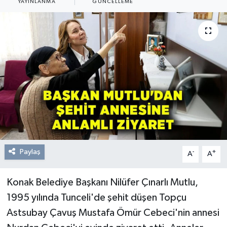
YAYINLANMA
GÜNCELLEME
Resmi Reklam
Röportajlar
Paylaş
-
+
A
A
Konak Belediye Başkanı Nilüfer Çınarlı Mutlu,
1995 yılında Tunceli'de şehit düşen Topçu
Astsubay Çavuş Mustafa Ömür Cebeci'nin annesi