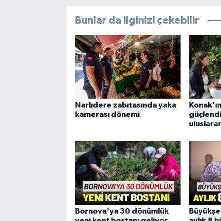
Bunlar da ilginizi çekebilir
Narlıdere zabıtasında yaka
Konak'ın
kamerası dönemi
güçlendi
uluslara
Bornova'ya 30 dönümlük
Büyükşe
yeni kent bostanı geliyor
aylık 8 