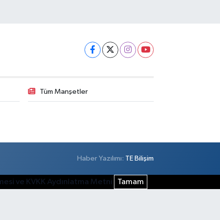
Tüm Manşetler
Haber Yazılımı:
TE Bilişim
şmesi ve KVKK Aydınlatma Metni
Tamam