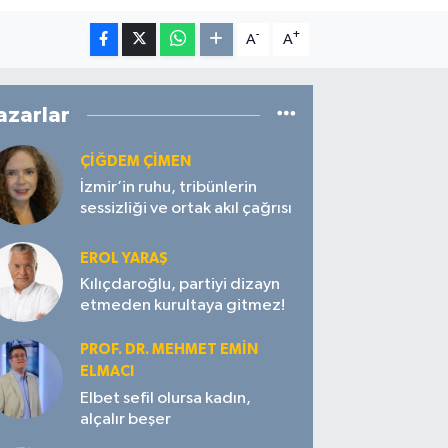
-
+
A
A
azarlar
ÇIĞDEM ÇIMEN
İzmir’in ruhu, tribünlerin
sessizliği ve ortak akıl çağrısı
EROL YARAŞ
Kılıçdaroğlu, partiyi dizayn
etmeden kurultaya gitmez!
PROF. DR. MEHMET EMIN
ELMACI
Elbet sefil olursa kadın,
alçalır beşer