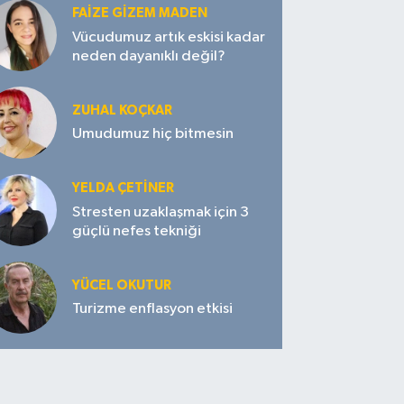
FAIZE GIZEM MADEN
Vücudumuz artık eskisi kadar
neden dayanıklı değil?
ZUHAL KOÇKAR
Umudumuz hiç bitmesin
YELDA ÇETİNER
Stresten uzaklaşmak için 3
güçlü nefes tekniği
YÜCEL OKUTUR
Turizme enflasyon etkisi