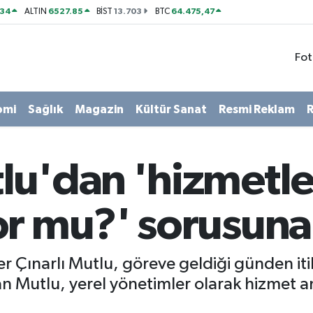
534
6527.85
13.703
64.475,47
ALTIN
BİST
BTC
Fot
omi
Sağlık
Magazin
Kültür Sanat
Resmi Reklam
R
lu'dan 'hizmetle
r mu?' sorusuna 
r Çınarlı Mutlu, göreve geldiği günden itib
an Mutlu, yerel yönetimler olarak hizmet 