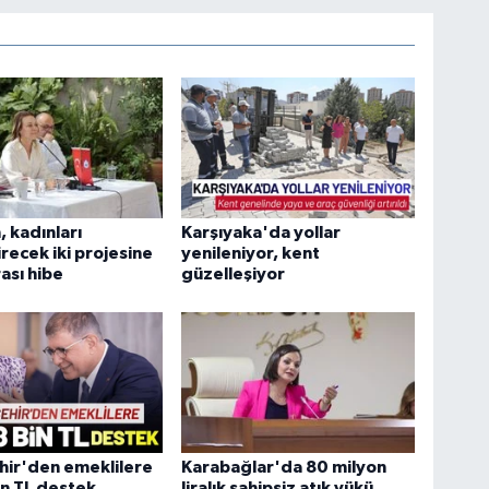
, kadınları
Karşıyaka'da yollar
recek iki projesine
yenileniyor, kent
rası hibe
güzelleşiyor
hir'den emeklilere
Karabağlar'da 80 milyon
bin TL destek
liralık sahipsiz atık yükü