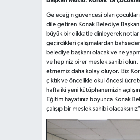
Başkan Mutlu: Konak'ta çocuklar i
Geleceğin güvencesi olan çocuklar
dile getiren Konak Belediye Başkanı 
büyük bir dikkatle dinleyerek notlar
geçirdikleri çalışmalardan bahseden
belediye başkanı olacak ve ne yapma
ve hepiniz birer meslek sahibi olun.
etmemiz daha kolay oluyor. Biz Konak
çıktık ve öncelikle okul öncesi ücre
hafta iki yeni kütüphanemizin açılışın
Eğitim hayatınız boyunca Konak Bel
çalışıp bir meslek sahibi olacaksınız"