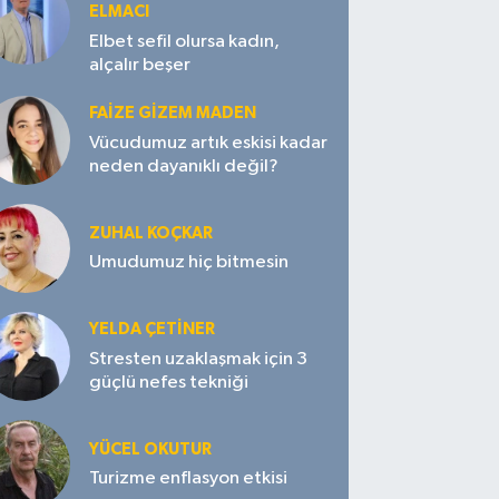
ELMACI
Elbet sefil olursa kadın,
alçalır beşer
FAIZE GIZEM MADEN
Vücudumuz artık eskisi kadar
neden dayanıklı değil?
ZUHAL KOÇKAR
Umudumuz hiç bitmesin
YELDA ÇETİNER
Stresten uzaklaşmak için 3
güçlü nefes tekniği
YÜCEL OKUTUR
Turizme enflasyon etkisi