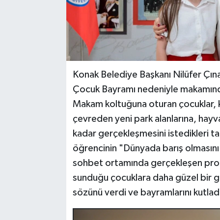
Konak Belediye Başkanı Nilüfer Çına
Çocuk Bayramı nedeniyle makamında
Makam koltuğuna oturan çocuklar, k
çevreden yeni park alanlarına, hayva
kadar gerçekleşmesini istedikleri tal
öğrencinin "Dünyada barış olmasını is
sohbet ortamında gerçekleşen prog
sunduğu çocuklara daha güzel bir ge
sözünü verdi ve bayramlarını kutlad