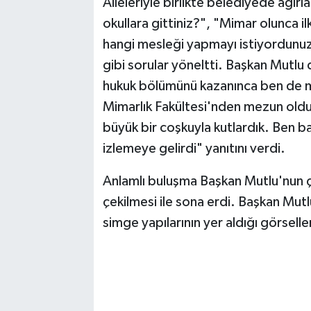
Aileleriyle birlikte belediyede ağır
okullara gittiniz?", "Mimar olunca i
hangi mesleği yapmayı istiyordunuz?
gibi sorular yöneltti. Başkan Mutl
hukuk bölümünü kazanınca ben de mi
Mimarlık Fakültesi'nden mezun old
büyük bir coşkuyla kutlardık. Ben b
izlemeye gelirdi" yanıtını verdi.
Anlamlı buluşma Başkan Mutlu'nun çoc
çekilmesi ile sona erdi. Başkan Mutl
simge yapılarının yer aldığı görsell