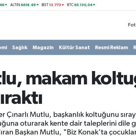
46
6618.49
13.773
65.130,04
ALTIN
BİST
BTC
Fot
omi
Sağlık
Magazin
Kültür Sanat
Resmi Reklam
R
lu, makam kolt
ıraktı
r Çınarlı Mutlu, başkanlık koltuğunu sıray
ğuna oturarak kente dair taleplerini dile g
ıran Başkan Mutlu, "Biz Konak'ta çocuklar iç