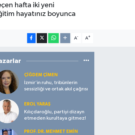
çen hafta iki yeni
 Eğitim hayatınız boyunca
-
+
A
A
azarlar
ÇIĞDEM ÇIMEN
İzmir’in ruhu, tribünlerin
sessizliği ve ortak akıl çağrısı
EROL YARAŞ
Kılıçdaroğlu, partiyi dizayn
etmeden kurultaya gitmez!
PROF. DR. MEHMET EMIN