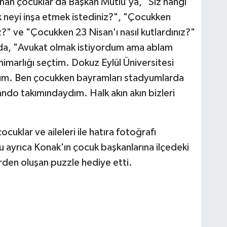
lanan çocuklar da Başkan Mutlu'ya, "Siz hangi
lk neyi inşa etmek istediniz?", "Çocukken
" ve "Çocukken 23 Nisan'ı nasıl kutlardınız?"
u da, "Avukat olmak istiyordum ama ablam
marlığı seçtim. Dokuz Eylül Üniversitesi
um. Ben çocukken bayramları stadyumlarda
ando takımındaydım. Halk akın akın bizleri
uklar ve aileleri ile hatıra fotoğrafı
u ayrıca Konak'ın çocuk başkanlarına ilçedeki
erden oluşan puzzle hediye etti.