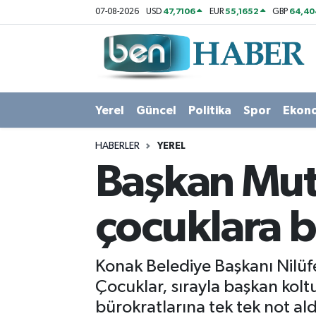
47,7106
55,1652
64,40
07-08-2026
USD
EUR
GBP
Yerel
Hava Durumu
Güncel
Trafik Durumu
Yerel
Güncel
Politika
Spor
Ekon
Politika
Süper Lig Puan Durumu ve Fikstür
HABERLER
YEREL
Spor
Tüm Manşetler
Başkan Mut
Ekonomi
Son Dakika Haberleri
çocuklara b
Sağlık
Haber Arşivi
Konak Belediye Başkanı Nilüfe
Magazin
Çocuklar, sırayla başkan koltu
bürokratlarına tek tek not ald
Kültür Sanat