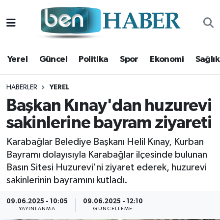
Yerel
Hava Durumu
Yerel
Güncel
Politika
Spor
Ekonomi
Sağlık
Güncel
Trafik Durumu
Politika
Süper Lig Puan Durumu ve Fikstür
HABERLER
YEREL
Başkan Kınay'dan huzurevi
Spor
Tüm Manşetler
sakinlerine bayram ziyareti
Ekonomi
Son Dakika Haberleri
Karabağlar Belediye Başkanı Helil Kınay, Kurban
Bayramı dolayısıyla Karabağlar ilçesinde bulunan
Sağlık
Haber Arşivi
Basın Sitesi Huzurevi'ni ziyaret ederek, huzurevi
sakinlerinin bayramını kutladı.
Magazin
09.06.2025 - 10:05
09.06.2025 - 12:10
YAYINLANMA
GÜNCELLEME
Kültür Sanat