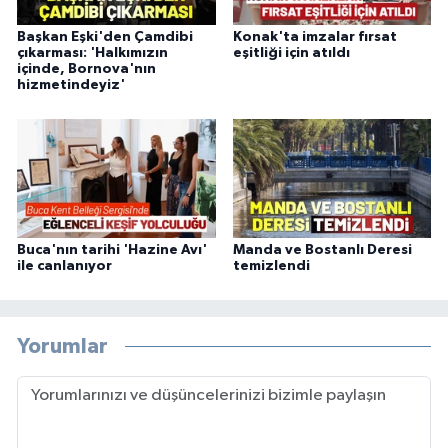
Başkan Eşki'den Çamdibi
Konak'ta imzalar fırsat
çıkarması: 'Halkımızın
eşitliği için atıldı
içinde, Bornova'nın
hizmetindeyiz'
Buca'nın tarihi 'Hazine Avı'
Manda ve Bostanlı Deresi
ile canlanıyor
temizlendi
Yorumlar