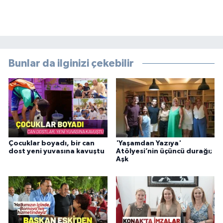
Bunlar da ilginizi çekebilir
Çocuklar boyadı, bir can
'Yaşamdan Yazıya'
dost yeni yuvasına kavuştu
Atölyesi’nin üçüncü durağı;
Aşk