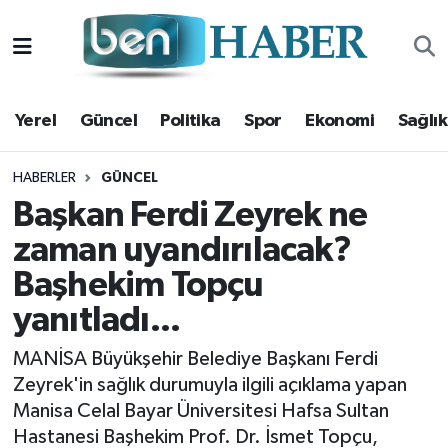
Yerel
Hava Durumu
Yerel
Güncel
Politika
Spor
Ekonomi
Sağlık
Güncel
Trafik Durumu
Politika
Süper Lig Puan Durumu ve Fikstür
HABERLER
GÜNCEL
Başkan Ferdi Zeyrek ne
Spor
Tüm Manşetler
zaman uyandırılacak?
Başhekim Topçu
Ekonomi
Son Dakika Haberleri
yanıtladı...
Sağlık
Haber Arşivi
MANİSA Büyükşehir Belediye Başkanı Ferdi
Magazin
Zeyrek'in sağlık durumuyla ilgili açıklama yapan
Manisa Celal Bayar Üniversitesi Hafsa Sultan
Kültür Sanat
Hastanesi Başhekim Prof. Dr. İsmet Topçu,