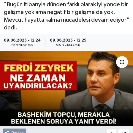
"Bugün itibarıyla dünden farklı olarak iyi yönde bir
Resmi Reklam
gelişme yok ama negatif bir gelişme de yok.
Mevcut hayatta kalma mücadelesi devam ediyor"
Röportajlar
dedi.
09.06.2025 - 12:24
09.06.2025 - 12:25
YAYINLANMA
GÜNCELLEME
Paylaş
-
+