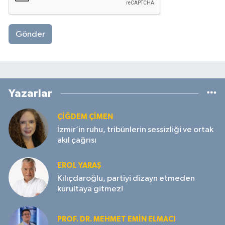
Gönder
Yazarlar
ÇIĞDEM ÇIMEN
İzmir’in ruhu, tribünlerin sessizliği ve ortak
akıl çağrısı
EROL YARAŞ
Kılıçdaroğlu, partiyi dizayn etmeden
kurultaya gitmez!
PROF. DR. MEHMET EMIN ELMACI