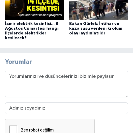
İzmir elektrik kesintisi... 8
Bakan Gürlek: İntihar ve
Ağustos Cumartesi hangi
kaza süsü verilen iki ölüm
ilçelerde elektrikler
olayı aydınlatıldı
kesilecek?
Yorumlar