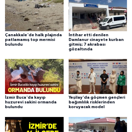
Çanakkale'de halk plajında
İntihar etti denilen
patlamamış top mermisi
Damlanur cinayete kurban
bulundu
gitmiş; 7 akrabası
gözaltında
İzmir Buca'da kayıp
Yeşilay'da göçmen gençleri
huzurevi sakini ormanda
bağımlılık risklerinden
bulundu
koruyacak model