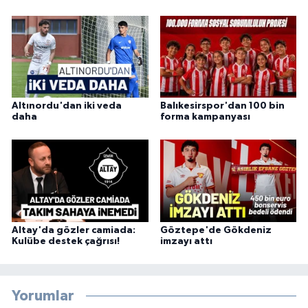
Altınordu'dan iki veda
Balıkesirspor'dan 100 bin
daha
forma kampanyası
Altay'da gözler camiada:
Göztepe'de Gökdeniz
Kulübe destek çağrısı!
imzayı attı
Yorumlar