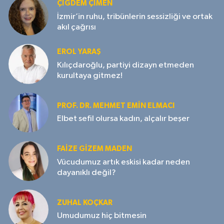
ÇIĞDEM ÇIMEN
İzmir’in ruhu, tribünlerin sessizliği ve ortak
akıl çağrısı
EROL YARAŞ
Kılıçdaroğlu, partiyi dizayn etmeden
kurultaya gitmez!
PROF. DR. MEHMET EMIN ELMACI
Elbet sefil olursa kadın, alçalır beşer
FAIZE GIZEM MADEN
Vücudumuz artık eskisi kadar neden
dayanıklı değil?
ZUHAL KOÇKAR
Umudumuz hiç bitmesin