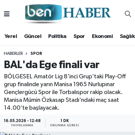
Yerel
Hava Durumu
Yerel
Güncel
Politika
Spor
Ekonomi
Sağlık
Güncel
Trafik Durumu
Politika
Süper Lig Puan Durumu ve Fikstür
HABERLER
SPOR
BAL'da Ege finali var
Spor
Tüm Manşetler
BÖLGESEL Amatör Lig 8'inci Grup'taki Play-Off
grup finalinde yarın Manisa 1965 Nurlupınar
Ekonomi
Son Dakika Haberleri
Gençlergücü Spor ile Torbalıspor rakip olacak.
Sağlık
Haber Arşivi
Manisa Mümin Özkasap Stadı'ndaki maç saat
14.00'te başlayacak.
Magazin
16.05.2026 - 12:48
1 DK
YAYINLANMA
OKUNMA SÜRESI
Kültür Sanat