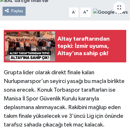
Resmi Reklam
Paylaş
-
+
A
A
Röportajlar
Altay taraftarından
tepki: İzmir uyuma,
Altay'ına sahip çık!
Grupta lider olarak direkt finale kalan
Nurlupınarspor'un seyirci yasağı bu maçla birlikte
sona erecek. Konuk Torbaspor taraftarları ise
Manisa İl Spor Güvenlik Kurulu kararıyla
deplasmana alınmayacak. Rakibini mağlup eden
takım finale yükselecek ve 3'üncü Lig için önünde
tarafsız sahada çıkacağı tek maç kalacak.