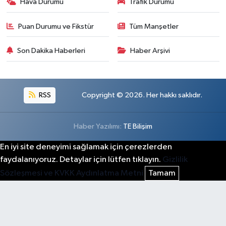
Hava Durumu
Trafik Durumu
Puan Durumu ve Fikstür
Tüm Manşetler
Son Dakika Haberleri
Haber Arşivi
RSS
Copyright © 2026. Her hakkı saklıdır.
Haber Yazılımı:
TE Bilişim
En iyi site deneyimi sağlamak için çerezlerden
faydalanıyoruz. Detaylar için lütfen tıklayın.
Gizlilik
Sözleşmesi ve KVKK Aydınlatma Metni
Tamam