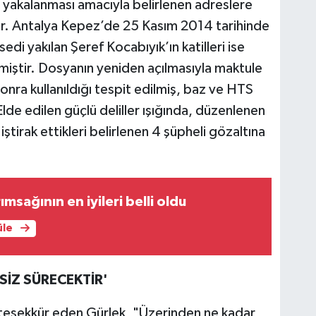
erin yakalanması amacıyla belirlenen adreslere
r. ⁠Antalya Kepez’de 25 Kasım 2014 tarihinde
edi yakılan Şeref Kocabıyık’ın katilleri ise
lmiştir. Dosyanın yeniden açılmasıyla maktule
nra kullanıldığı tespit edilmiş, baz ve HTS
 Elde edilen güçlü deliller ışığında, düzenlenen
ştirak ettikleri belirlenen 4 şüpheli gözaltına
msağının en iyileri belli oldu
üle
SİZ SÜRECEKTİR'
eşekkür eden Gürlek, "Üzerinden ne kadar