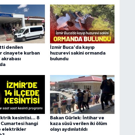
tti denilen
İzmir Buca'da kayıp
r cinayete kurban
huzurevi sakini ormanda
7 akrabası
bulundu
nda
ktrik kesintisi... 8
Bakan Gürlek: İntihar ve
 Cumartesi hangi
kaza süsü verilen iki ölüm
e elektrikler
olayı aydınlatıldı