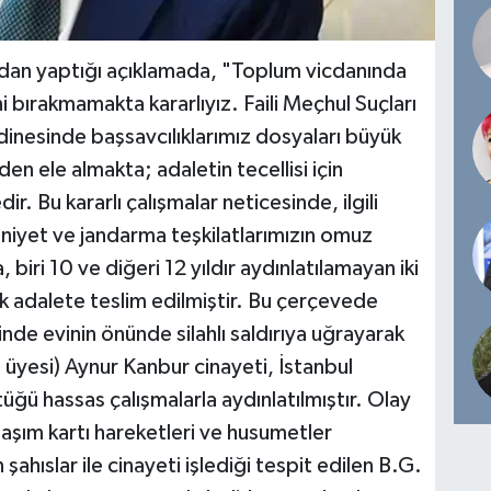
dan yaptığı açıklamada, "Toplum vicdanında
i bırakmamakta kararlıyız. Faili Meçhul Suçları
inesinde başsavcılıklarımız dosyaları büyük
den ele almakta; adaletin tecellisi için
ir. Bu kararlı çalışmalar neticesinde, ilgili
niyet ve jandarma teşkilatlarımızın omuz
biri 10 ve diğeri 12 yıldır aydınlatılamayan iki
rek adalete teslim edilmiştir. ⁠Bu çerçevede
inde evinin önünde silahlı saldırıya uğrayarak
yesi) Aynur Kanbur cinayeti, İstanbul
ğü hassas çalışmalarla aydınlatılmıştır. Olay
ulaşım kartı hareketleri ve husumetler
şahıslar ile cinayeti işlediği tespit edilen B.G.