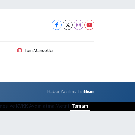
Tüm Manşetler
Haber Yazılımı:
TE Bilişim
şmesi ve KVKK Aydınlatma Metni
Tamam