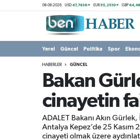
47,7436
55,2510
64,48
08-08-2026
USD
EUR
GBP
Yerel
Hava Durumu
Güncel
Trafik Durumu
Yerel
Güncel
Politika
Spor
Ekon
Politika
Süper Lig Puan Durumu ve Fikstür
HABERLER
GÜNCEL
Spor
Tüm Manşetler
Bakan Gürl
Ekonomi
Son Dakika Haberleri
cinayetin fa
Sağlık
Haber Arşivi
ADALET Bakanı Akın Gürlek, İ
Magazin
Antalya Kepez’de 25 Kasım 20
cinayeti olmak üzere aydınlatı
Kültür Sanat