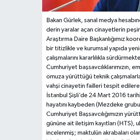
Bakan Gürlek, sanal medya hesabın
derin yaralar açan cinayetlerin peşin
Araştırma Daire Başkanlığımız koord
bir titizlikle ve kurumsal yapıda yeni
çalışmalarını kararlılıkla sürdürmekted
Cumhuriyet başsavcılıklarımızın, em
omuza yürüttüğü teknik çalışmalarla, 
vahşi cinayetin failleri tespit edile
İstanbul Şişli’de 24 Mart 2016 tarih
hayatını kaybeden (Mezdeke grubu ü
Cumhuriyet Başsavcılığımızın yürüttü
gününe ait iletişim kayıtları (HTS), 
incelenmiş; maktulün akrabaları olan 