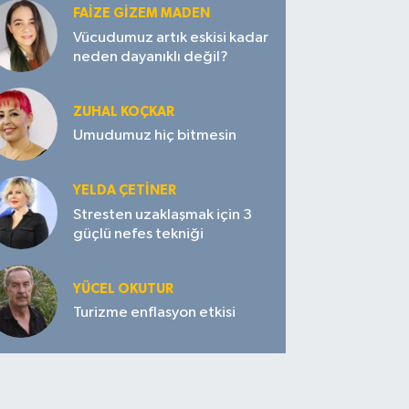
FAIZE GIZEM MADEN
Vücudumuz artık eskisi kadar
neden dayanıklı değil?
ZUHAL KOÇKAR
Umudumuz hiç bitmesin
YELDA ÇETİNER
Stresten uzaklaşmak için 3
güçlü nefes tekniği
YÜCEL OKUTUR
Turizme enflasyon etkisi