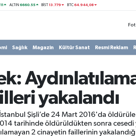
11
6660.55
13.779
64.944,08
ALTIN
BİST
BTC
Fot
omi
Sağlık
Magazin
Kültür Sanat
Resmi Reklam
R
ek: Aydınlatılam
illeri yakalandı
stanbul Şişli’de 24 Mart 2016'da öldürülen
14 tarihinde öldürüldükten sonra cesedi 
lamayan 2 cinayetin faillerinin yakalandığı