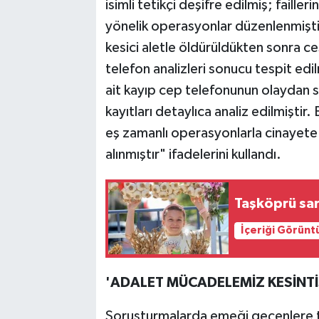
isimli tetikçi deşifre edilmiş; faill
yönelik operasyonlar düzenlenmişti
kesici aletle öldürüldükten sonra ces
telefon analizleri sonucu tespit edi
ait kayıp cep telefonunun olaydan so
kayıtları detaylıca analiz edilmiştir.
eş zamanlı operasyonlarla cinayete i
alınmıştır" ifadelerini kullandı.
Taşköprü sarı
İçeriği Görünt
'ADALET MÜCADELEMİZ KESİNTİ
Soruşturmalarda emeği geçenlere t