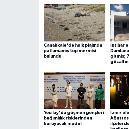
Çanakkale'de halk plajında
İntihar e
patlamamış top mermisi
Damlanu
bulundu
gitmiş; 
gözaltı
Yeşilay'da göçmen gençleri
İzmir ele
bağımlılık risklerinden
Ağustos
koruyacak model
ilçelerd