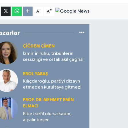
-
+
A
A
azarlar
ÇIĞDEM ÇIMEN
İzmir’in ruhu, tribünlerin
sessizliği ve ortak akıl çağrısı
EROL YARAŞ
Kılıçdaroğlu, partiyi dizayn
etmeden kurultaya gitmez!
PROF. DR. MEHMET EMIN
ELMACI
Elbet sefil olursa kadın,
alçalır beşer