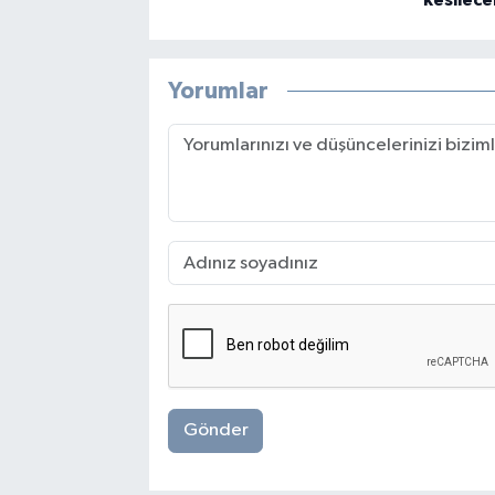
kesilece
Yorumlar
Gönder