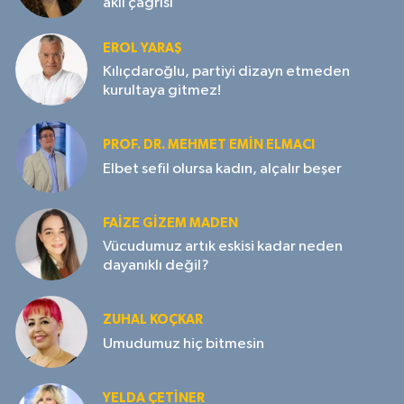
akıl çağrısı
EROL YARAŞ
Kılıçdaroğlu, partiyi dizayn etmeden
kurultaya gitmez!
PROF. DR. MEHMET EMIN ELMACI
Elbet sefil olursa kadın, alçalır beşer
FAIZE GIZEM MADEN
Vücudumuz artık eskisi kadar neden
dayanıklı değil?
ZUHAL KOÇKAR
Umudumuz hiç bitmesin
YELDA ÇETİNER