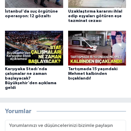
İstanbul'da suç örgütüne
Uzaklaştırma kararını ihlal
operasyon: 12 gözaltı
edip eşyaları götüren eşe
tazminat cezası
Karşıyaka Stadı'nda
Tartışmada 15 yaşındaki
çalışmalar ne zaman
Mehmet kalbinden
başlayacak?
bıçaklandı!
Büyükşehir'den açıklama
geldi
Yorumlar