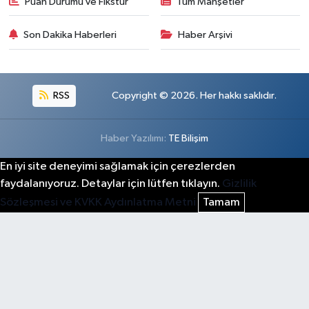
Puan Durumu ve Fikstür
Tüm Manşetler
Son Dakika Haberleri
Haber Arşivi
RSS
Copyright © 2026. Her hakkı saklıdır.
Haber Yazılımı:
TE Bilişim
En iyi site deneyimi sağlamak için çerezlerden
faydalanıyoruz. Detaylar için lütfen tıklayın.
Gizlilik
Sözleşmesi ve KVKK Aydınlatma Metni
Tamam