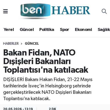
Yerel
Hava Durumu
Yerel
Güncel
Politika
Spor
Ekonomi
Sağlık
Güncel
Trafik Durumu
Politika
Süper Lig Puan Durumu ve Fikstür
HABERLER
GÜNCEL
Bakan Fidan, NATO
Spor
Tüm Manşetler
Dışişleri Bakanları
Toplantısı'na katılacak
Ekonomi
Son Dakika Haberleri
DIŞİŞLERİ Bakanı Hakan Fidan, 21-22 Mayıs
Sağlık
Haber Arşivi
tarihlerinde İsveç'in Helsingborg şehrinde
gerçekleştirilecek NATO Dışişleri Bakanları
Magazin
Toplantısı’na katılacak.
Kültür Sanat
20.05.2026 - 13:19
2 DK