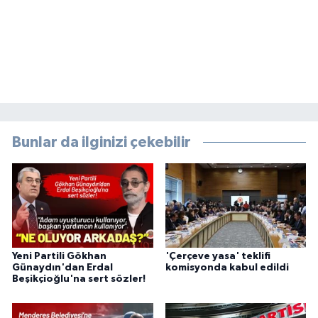
Bunlar da ilginizi çekebilir
Yeni Partili Gökhan
'Çerçeve yasa' teklifi
Günaydın'dan Erdal
komisyonda kabul edildi
Beşikçioğlu'na sert sözler!