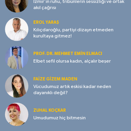
İzmir’in ruhu, tribünlerin sessizliği ve ortak
akıl çağrısı
EROL YARAŞ
Kılıçdaroğlu, partiyi dizayn etmeden
kurultaya gitmez!
PROF. DR. MEHMET EMIN ELMACI
Elbet sefil olursa kadın, alçalır beşer
FAIZE GIZEM MADEN
Vücudumuz artık eskisi kadar neden
dayanıklı değil?
ZUHAL KOÇKAR
Umudumuz hiç bitmesin