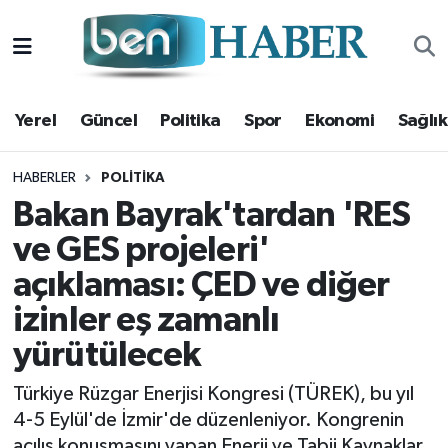
Yerel
Hava Durumu
Yerel
Güncel
Politika
Spor
Ekonomi
Sağlık
Güncel
Trafik Durumu
Politika
Süper Lig Puan Durumu ve Fikstür
HABERLER
POLITIKA
Bakan Bayrak'tardan 'RES
Spor
Tüm Manşetler
ve GES projeleri'
açıklaması: ÇED ve diğer
Ekonomi
Son Dakika Haberleri
izinler eş zamanlı
Sağlık
Haber Arşivi
yürütülecek
Magazin
Türkiye Rüzgar Enerjisi Kongresi (TÜREK), bu yıl
4-5 Eylül'de İzmir'de düzenleniyor. Kongrenin
Kültür Sanat
açılış konuşmasını yapan Enerji ve Tabii Kaynaklar