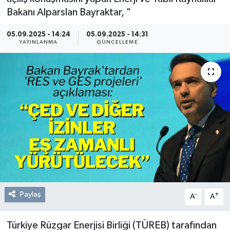
Bakanı Alparslan Bayraktar, "
Resmi Reklam
05.09.2025 - 14:24
05.09.2025 - 14:31
YAYINLANMA
GÜNCELLEME
Röportajlar
Paylaş
-
+
A
A
Türkiye Rüzgar Enerjisi Birliği (TÜREB) tarafından