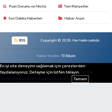
Puan Durumu ve Fikstür
Tüm Manşetler
Son Dakika Haberleri
Haber Arşivi
RSS
Copyright © 2026. Her hakkı saklıdır.
Haber Yazılımı:
TE Bilişim
En iyi site deneyimi sağlamak için çerezlerden
faydalanıyoruz. Detaylar için lütfen tıklayın.
Gizlilik
Sözleşmesi ve KVKK Aydınlatma Metni
Tamam