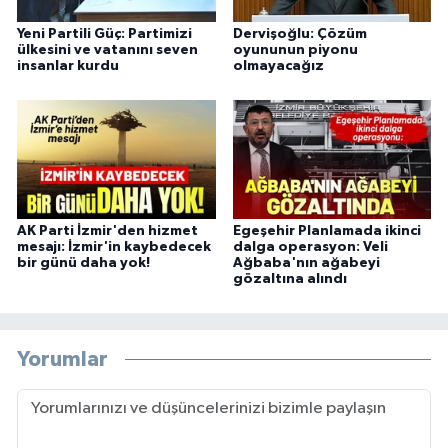
Yeni Partili Güç: Partimizi
Dervişoğlu: Çözüm
ülkesini ve vatanını seven
oyununun piyonu
insanlar kurdu
olmayacağız
AK Parti İzmir'den hizmet
Egeşehir Planlamada ikinci
mesajı: İzmir'in kaybedecek
dalga operasyon: Veli
bir günü daha yok!
Ağbaba'nın ağabeyi
gözaltına alındı
Yorumlar