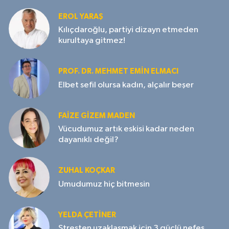
EROL YARAŞ
Kılıçdaroğlu, partiyi dizayn etmeden
kurultaya gitmez!
PROF. DR. MEHMET EMIN ELMACI
Elbet sefil olursa kadın, alçalır beşer
FAIZE GIZEM MADEN
Vücudumuz artık eskisi kadar neden
dayanıklı değil?
ZUHAL KOÇKAR
Umudumuz hiç bitmesin
YELDA ÇETİNER
Stresten uzaklaşmak için 3 güçlü nefes