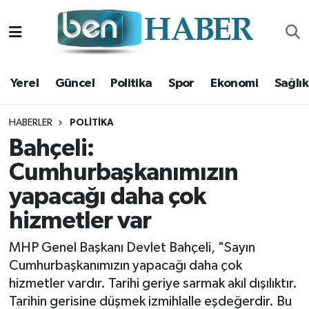
Yerel
Hava Durumu
Yerel
Güncel
Politika
Spor
Ekonomi
Sağlık
Güncel
Trafik Durumu
Politika
Süper Lig Puan Durumu ve Fikstür
HABERLER
POLITIKA
Bahçeli:
Spor
Tüm Manşetler
Cumhurbaşkanımızın
yapacağı daha çok
Ekonomi
Son Dakika Haberleri
hizmetler var
Sağlık
Haber Arşivi
MHP Genel Başkanı Devlet Bahçeli, "Sayın
Magazin
Cumhurbaşkanımızın yapacağı daha çok
hizmetler vardır. Tarihi geriye sarmak akıl dışılıktır.
Kültür Sanat
Tarihin gerisine düşmek izmihlalle eşdeğerdir. Bu