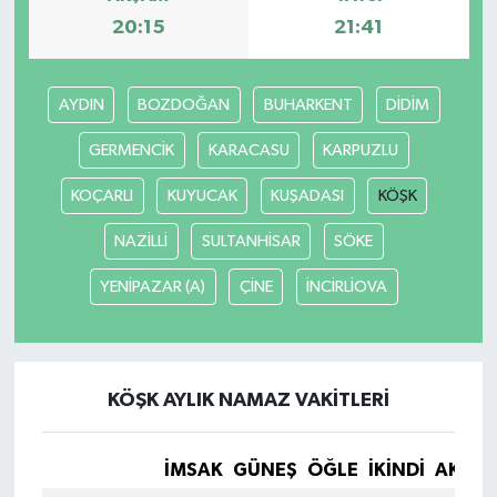
20:15
21:41
AYDIN
BOZDOĞAN
BUHARKENT
DİDİM
GERMENCİK
KARACASU
KARPUZLU
KOÇARLI
KUYUCAK
KUŞADASI
KÖŞK
NAZİLLİ
SULTANHİSAR
SÖKE
YENİPAZAR (A)
ÇİNE
İNCİRLİOVA
KÖŞK AYLIK NAMAZ VAKITLERI
İMSAK
GÜNEŞ
ÖĞLE
İKINDI
AKŞA