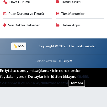
Hava Durumu
Trafik Durumu
Puan Durumu ve Fikstür
Tüm Manşetler
Son Dakika Haberleri
Haber Arşivi
RSS
Copyright © 2026. Her hakkı saklıdır.
Haber Yazılımı:
TE Bilişim
En iyi site deneyimi sağlamak için çerezlerden
faydalanıyoruz. Detaylar için lütfen tıklayın.
Gizlilik
Sözleşmesi ve KVKK Aydınlatma Metni
Tamam