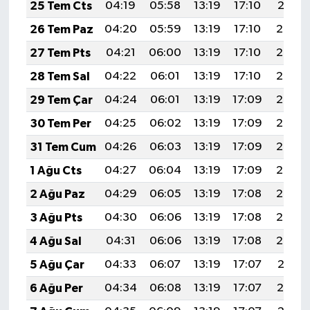
25 Tem Cts
04:19
05:58
13:19
17:10
20:31
26 Tem Paz
04:20
05:59
13:19
17:10
20:30
27 Tem Pts
04:21
06:00
13:19
17:10
20:29
28 Tem Sal
04:22
06:01
13:19
17:10
20:28
29 Tem Çar
04:24
06:01
13:19
17:09
20:27
30 Tem Per
04:25
06:02
13:19
17:09
20:26
31 Tem Cum
04:26
06:03
13:19
17:09
20:26
1 Ağu Cts
04:27
06:04
13:19
17:09
20:25
2 Ağu Paz
04:29
06:05
13:19
17:08
20:24
3 Ağu Pts
04:30
06:06
13:19
17:08
20:23
4 Ağu Sal
04:31
06:06
13:19
17:08
20:22
5 Ağu Çar
04:33
06:07
13:19
17:07
20:21
6 Ağu Per
04:34
06:08
13:19
17:07
20:19