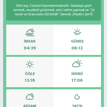
Dört şey, Cennet hazinelerindendir: Sadakayı gizli
Resmi Reklam
vermek, musibeti gizlemek, sıla-i rahim yapmak ve "Lâ
havle ve lâ kuvvete illâ billâh" demek. (Hadis-i şerif)
Röportajlar
İMSAK
GÜNEŞ
04:39
06:12
ÖĞLE
İKINDI
13:18
17:06
AKŞAM
YATSI