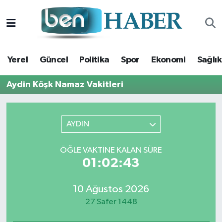
Yerel
Hava Durumu
Yerel
Güncel
Politika
Spor
Ekonomi
Sağlık
Güncel
Trafik Durumu
Aydin Köşk Namaz Vakitleri
Politika
Süper Lig Puan Durumu ve Fikstür
Spor
Tüm Manşetler
AYDIN
Ekonomi
Son Dakika Haberleri
ÖĞLE VAKTINE KALAN SÜRE
01:02:42
Sağlık
Haber Arşivi
10 Ağustos 2026
Magazin
27 Safer 1448
Kültür Sanat