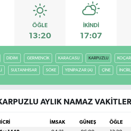
ÖĞLE
İKINDI
13:20
17:07
DİDİM
GERMENCİK
KARACASU
KARPUZLU
KOÇAR
İ
SULTANHİSAR
SÖKE
YENİPAZAR (A)
ÇİNE
İNCİR
KARPUZLU AYLIK NAMAZ VAKITLER
HİCRİ
İMSAK
GÜNEŞ
ÖĞLE