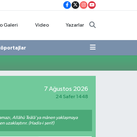
o Galeri
Video
Yazarlar
öportajlar
7 Ağustos 2026
24 Safer 1448
amazı, Allâhü Teâlâ'ya mânen yaklaşmaya
 uzaklaştırır. (Hadis-i şerif)