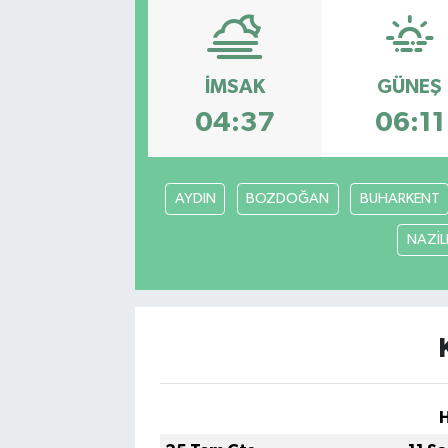
Resmi Reklam
İMSAK
GÜNEŞ
Röportajlar
04:37
06:11
AYDIN
BOZDOĞAN
BUHARKENT
NAZİLL