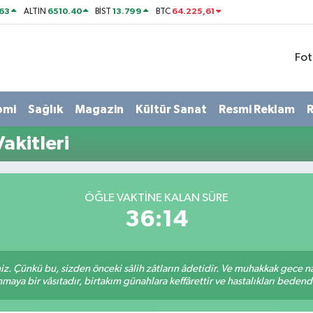
63
6510.40
13.799
64.225,61
ALTIN
BİST
BTC
Fot
omi
Sağlık
Magazin
Kültür Sanat
Resmi Reklam
R
akitleri
ÖĞLE VAKTINE KALAN SÜRE
36:13
. Çünkü bu, sizden önceki sâlih zâtların âdetidir. Ve muhakkak gece n
aya bir vâsıtadır, birtakım günahlara keffârettir ve hastalıkları bedenden