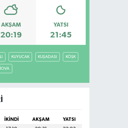
AKŞAM
YATSI
20:19
21:45
LI
KUYUCAK
KUŞADASI
KÖŞK
LİOVA
I
İKINDI
AKŞAM
YATSI