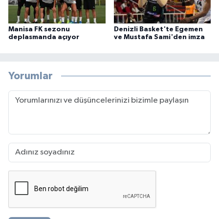
Manisa FK sezonu
Denizli Basket'te Egemen
deplasmanda açıyor
ve Mustafa Sami'den imza
Yorumlar