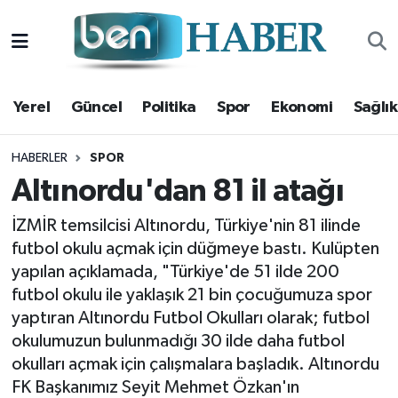
Yerel
Hava Durumu
Yerel
Güncel
Politika
Spor
Ekonomi
Sağlık
Güncel
Trafik Durumu
Politika
Süper Lig Puan Durumu ve Fikstür
HABERLER
SPOR
Altınordu'dan 81 il atağı
Spor
Tüm Manşetler
İZMİR temsilcisi Altınordu, Türkiye'nin 81 ilinde
futbol okulu açmak için düğmeye bastı. Kulüpten
Ekonomi
Son Dakika Haberleri
yapılan açıklamada, "Türkiye'de 51 ilde 200
Sağlık
Haber Arşivi
futbol okulu ile yaklaşık 21 bin çocuğumuza spor
yaptıran Altınordu Futbol Okulları olarak; futbol
Magazin
okulumuzun bulunmadığı 30 ilde daha futbol
okulları açmak için çalışmalara başladık. Altınordu
Kültür Sanat
FK Başkanımız Seyit Mehmet Özkan'ın