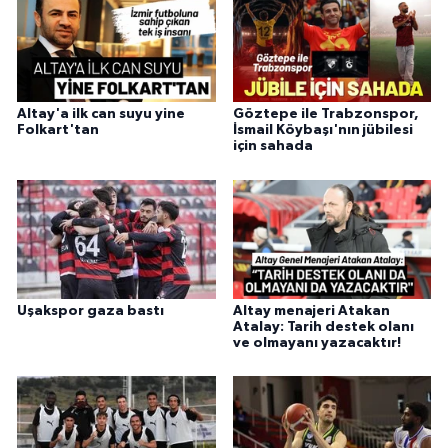
Altay'a ilk can suyu yine
Göztepe ile Trabzonspor,
Folkart'tan
İsmail Köybaşı'nın jübilesi
için sahada
Uşakspor gaza bastı
Altay menajeri Atakan
Atalay: Tarih destek olanı
ve olmayanı yazacaktır!