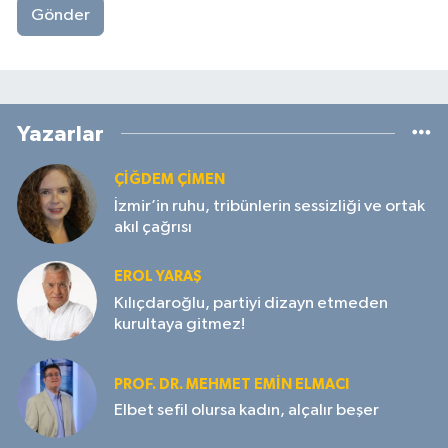
Gönder
Yazarlar
ÇIĞDEM ÇIMEN
İzmir’in ruhu, tribünlerin sessizliği ve ortak
akıl çağrısı
EROL YARAŞ
Kılıçdaroğlu, partiyi dizayn etmeden
kurultaya gitmez!
PROF. DR. MEHMET EMIN ELMACI
Elbet sefil olursa kadın, alçalır beşer