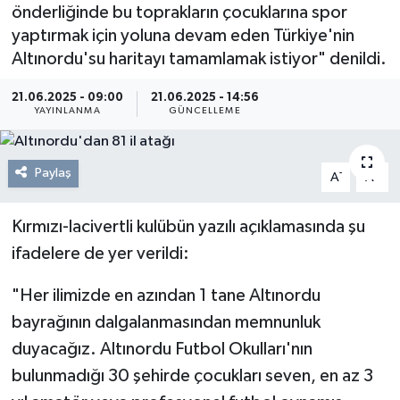
önderliğinde bu toprakların çocuklarına spor
Resmi Reklam
yaptırmak için yoluna devam eden Türkiye'nin
Altınordu'su haritayı tamamlamak istiyor" denildi.
Röportajlar
21.06.2025 - 09:00
21.06.2025 - 14:56
YAYINLANMA
GÜNCELLEME
Paylaş
-
+
A
A
Kırmızı-lacivertli kulübün yazılı açıklamasında şu
ifadelere de yer verildi:
"Her ilimizde en azından 1 tane Altınordu
bayrağının dalgalanmasından memnunluk
duyacağız. Altınordu Futbol Okulları'nın
bulunmadığı 30 şehirde çocukları seven, en az 3