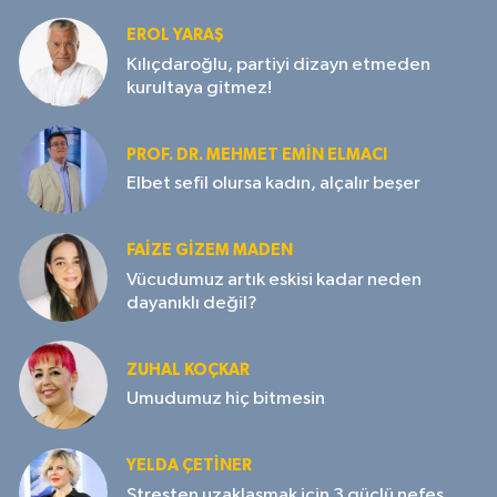
EROL YARAŞ
Kılıçdaroğlu, partiyi dizayn etmeden
kurultaya gitmez!
PROF. DR. MEHMET EMIN ELMACI
Elbet sefil olursa kadın, alçalır beşer
FAIZE GIZEM MADEN
Vücudumuz artık eskisi kadar neden
dayanıklı değil?
ZUHAL KOÇKAR
Umudumuz hiç bitmesin
YELDA ÇETİNER
Stresten uzaklaşmak için 3 güçlü nefes