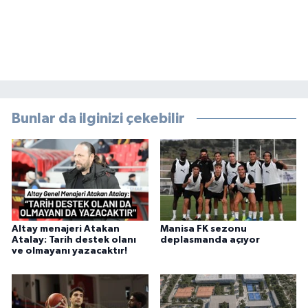
Bunlar da ilginizi çekebilir
Altay menajeri Atakan
Manisa FK sezonu
Atalay: Tarih destek olanı
deplasmanda açıyor
ve olmayanı yazacaktır!