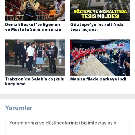
Denizli Basket'te Egemen
Göztepe'ye İnciraltı'nda
ve Mustafa Sami'den imza
tesis müjdesi
Trabzon’da Salah’a coşkulu
Manisa filede parkeye indi
karşılama
Yorumlar