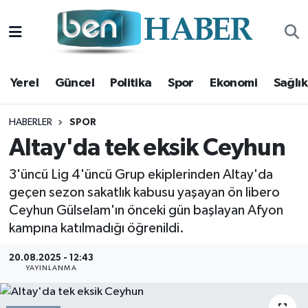
Yerel
Hava Durumu
Yerel
Güncel
Politika
Spor
Ekonomi
Sağlık
Güncel
Trafik Durumu
Politika
Süper Lig Puan Durumu ve Fikstür
HABERLER
SPOR
Altay'da tek eksik Ceyhun
Spor
Tüm Manşetler
3'üncü Lig 4'üncü Grup ekiplerinden Altay'da
geçen sezon sakatlık kabusu yaşayan ön libero
Ekonomi
Son Dakika Haberleri
Ceyhun Gülselam'ın önceki gün başlayan Afyon
Sağlık
Haber Arşivi
kampına katılmadığı öğrenildi.
20.08.2025 - 12:43
Magazin
YAYINLANMA
Kültür Sanat