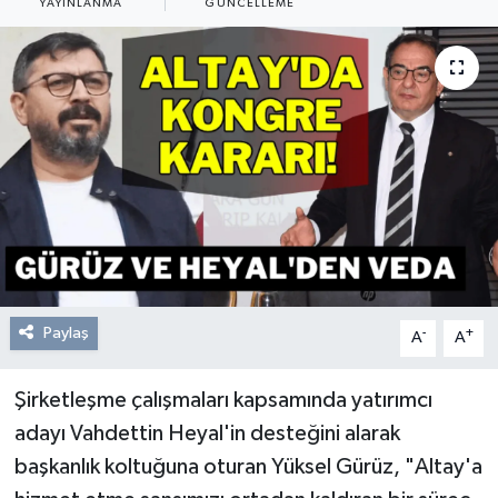
YAYINLANMA
GÜNCELLEME
Resmi Reklam
Röportajlar
Paylaş
-
+
A
A
Şirketleşme çalışmaları kapsamında yatırımcı
adayı Vahdettin Heyal'in desteğini alarak
başkanlık koltuğuna oturan Yüksel Gürüz, "Altay'a