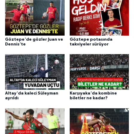
Göztepe'de gözler Juan ve
Göztepe potasında
Dennis'te
takviyeler sürüyor
Altay'da kaleci Süleyman
Karşıyaka'da kombine
ayrıldı
biletler ne kadar?