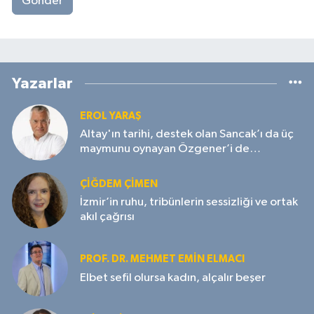
Gönder
Yazarlar
EROL YARAŞ
Altay'ın tarihi, destek olan Sancak’ı da üç
maymunu oynayan Özgener’i de
unutmayacak!
ÇIĞDEM ÇIMEN
İzmir’in ruhu, tribünlerin sessizliği ve ortak
akıl çağrısı
PROF. DR. MEHMET EMIN ELMACI
Elbet sefil olursa kadın, alçalır beşer