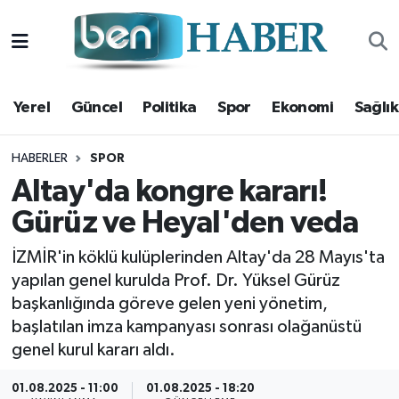
Yerel
Hava Durumu
Yerel
Güncel
Politika
Spor
Ekonomi
Sağlık
Güncel
Trafik Durumu
Politika
Süper Lig Puan Durumu ve Fikstür
HABERLER
SPOR
Altay'da kongre kararı!
Spor
Tüm Manşetler
Gürüz ve Heyal'den veda
Ekonomi
Son Dakika Haberleri
İZMİR'in köklü kulüplerinden Altay'da 28 Mayıs'ta
yapılan genel kurulda Prof. Dr. Yüksel Gürüz
Sağlık
Haber Arşivi
başkanlığında göreve gelen yeni yönetim,
başlatılan imza kampanyası sonrası olağanüstü
Magazin
genel kurul kararı aldı.
Kültür Sanat
01.08.2025 - 11:00
01.08.2025 - 18:20