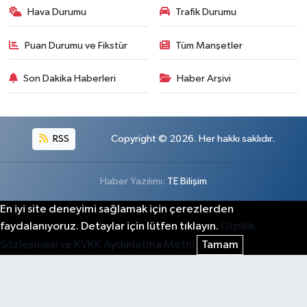
Hava Durumu
Trafik Durumu
Puan Durumu ve Fikstür
Tüm Manşetler
Son Dakika Haberleri
Haber Arşivi
RSS
Copyright © 2026. Her hakkı saklıdır.
Haber Yazılımı:
TE Bilişim
En iyi site deneyimi sağlamak için çerezlerden
faydalanıyoruz. Detaylar için lütfen tıklayın.
Gizlilik
Sözleşmesi ve KVKK Aydınlatma Metni
Tamam