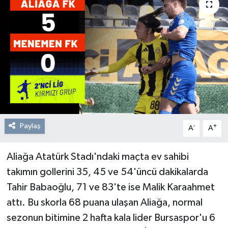
Resmi Reklam
Röportajlar
Paylaş
-
+
A
A
Aliağa Atatürk Stadı'ndaki maçta ev sahibi
takımın gollerini 35, 45 ve 54'üncü dakikalarda
Tahir Babaoğlu, 71 ve 83'te ise Malik Karaahmet
attı. Bu skorla 68 puana ulaşan Aliağa, normal
sezonun bitimine 2 hafta kala lider Bursaspor'u 6