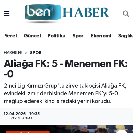
Yerel
Hava Durumu
Yerel
Güncel
Politika
Spor
Ekonomi
Sağlık
Güncel
Trafik Durumu
Politika
Süper Lig Puan Durumu ve Fikstür
HABERLER
SPOR
Aliağa FK: 5 - Menemen FK:
Spor
Tüm Manşetler
-0
Ekonomi
Son Dakika Haberleri
2'nci Lig Kırmızı Grup'ta zirve takipçisi Aliağa FK,
evindeki İzmir derbisinde Menemen FK'yı 5-0
Sağlık
Haber Arşivi
mağlup ederek ikinci sıradaki yerini korudu.
Magazin
12.04.2026 - 19:35
YAYINLANMA
Kültür Sanat