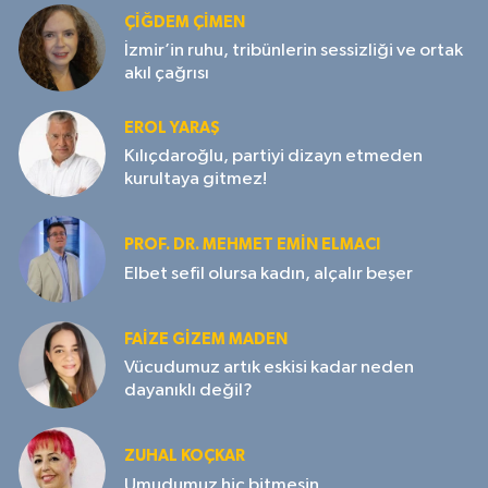
ÇIĞDEM ÇIMEN
İzmir’in ruhu, tribünlerin sessizliği ve ortak
akıl çağrısı
EROL YARAŞ
Kılıçdaroğlu, partiyi dizayn etmeden
kurultaya gitmez!
PROF. DR. MEHMET EMIN ELMACI
Elbet sefil olursa kadın, alçalır beşer
FAIZE GIZEM MADEN
Vücudumuz artık eskisi kadar neden
dayanıklı değil?
ZUHAL KOÇKAR
Umudumuz hiç bitmesin