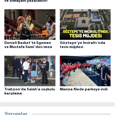
ve olmayanı yazacaktır!
Denizli Basket'te Egemen
Göztepe'ye İnciraltı'nda
ve Mustafa Sami'den imza
tesis müjdesi
Trabzon’da Salah’a coşkulu
Manisa filede parkeye indi
karşılama
Yorumlar