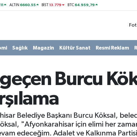
11
6660.55
13.779
64.959,79
ALTIN
BİST
BTC
Fot
omi
Sağlık
Magazin
Kültür Sanat
Resmi Reklam
R
 geçen Burcu Kök
rşılama
ahisar Belediye Başkanı Burcu Köksal, bel
Köksal, "Afyonkarahisar için elimi her zama
am edeceğim. Adalet ve Kalkınma Partisi