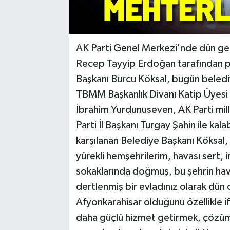
AK Parti Genel Merkezi'nde dün ge
Recep Tayyip Erdoğan tarafından pa
Başkanı Burcu Köksal, bugün beledi
TBMM Başkanlık Divanı Katip Üyesi v
İbrahim Yurdunuseven, AK Parti mill
Parti İl Başkanı Turgay Şahin ile ka
karşılanan Belediye Başkanı Köksal,
yürekli hemşehrilerim, havası sert, 
sokaklarında doğmuş, bu şehrin hav
dertlenmiş bir evladınız olarak dü
Afyonkarahisar olduğunu özellikle 
daha güçlü hizmet getirmek, çözüm 