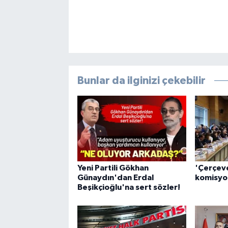
Bunlar da ilginizi çekebilir
Yeni Partili Gökhan
'Çerçeve
Günaydın'dan Erdal
komisyon
Beşikçioğlu'na sert sözler!