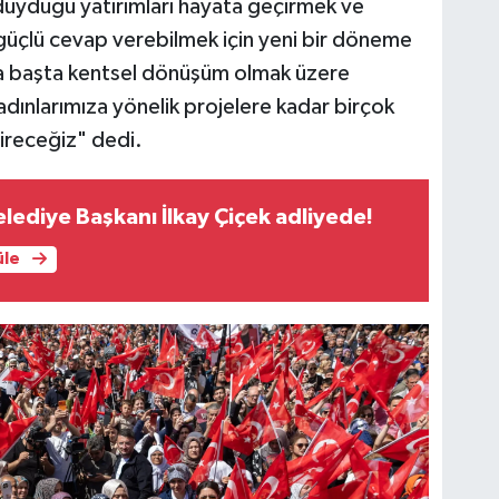
 duyduğu yatırımları hayata geçirmek ve
 güçlü cevap verebilmek için yeni bir döneme
da başta kentsel dönüşüm olmak üzere
adınlarımıza yönelik projelere kadar birçok
çireceğiz" dedi.
ediye Başkanı İlkay Çiçek adliyede!
üle