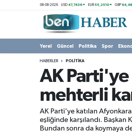
47,7436
55,2510
64,48
08-08-2026
USD
EUR
GBP
Yerel
Hava Durumu
Güncel
Trafik Durumu
Yerel
Güncel
Politika
Spor
Ekon
Politika
Süper Lig Puan Durumu ve Fikstür
HABERLER
POLITIKA
Spor
Tüm Manşetler
AK Parti'ye
Ekonomi
Son Dakika Haberleri
mehterli ka
Sağlık
Haber Arşivi
AK Parti'ye katılan Afyonkar
Magazin
eşliğinde karşılandı. Başkan 
Bundan sonra da koymaya dev
Kültür Sanat