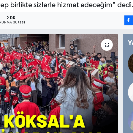
hep birlikte sizlerle hizmet edeceğim" dedi
2 DK
KUNMA SÜRESI
Y