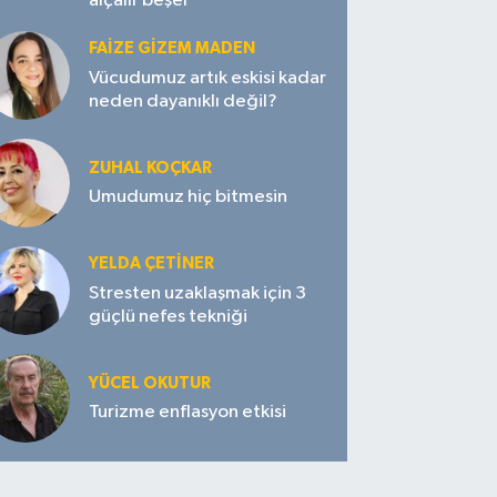
alçalır beşer
FAIZE GIZEM MADEN
Vücudumuz artık eskisi kadar
neden dayanıklı değil?
ZUHAL KOÇKAR
Umudumuz hiç bitmesin
YELDA ÇETİNER
Stresten uzaklaşmak için 3
güçlü nefes tekniği
YÜCEL OKUTUR
Turizme enflasyon etkisi