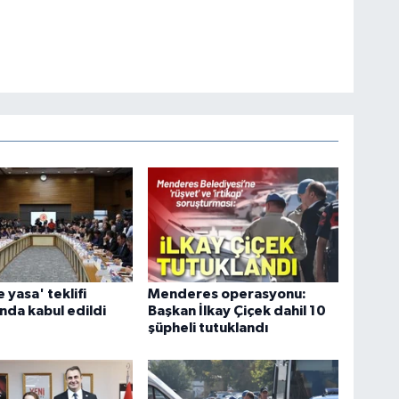
 yasa' teklifi
Menderes operasyonu:
da kabul edildi
Başkan İlkay Çiçek dahil 10
şüpheli tutuklandı