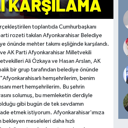
rçekleştirilen toplantıda Cumhurbaşkanı
rti rozeti takılan Afyonkarahisar Belediye
ye önünde mehter takımı eşliğinde karşılandı.
e AK Parti Afyonkarahisar Milletvekili
etvekilleri Ali Özkaya ve Hasan Arslan, AK
labalık bir grup tarafından belediye önünde
 "Afyonkarahisarlı hemşehrilerim, benim
insanı mert hemşehrilerim. Bu şehrin
asını solumuş, bu memleketin derdiyle
n olduğu gibi bugün de tek sevdamın
ifade etmek istiyorum. Afyonkarahisar'ımıza
bekleyen meseleleri daha hızlı