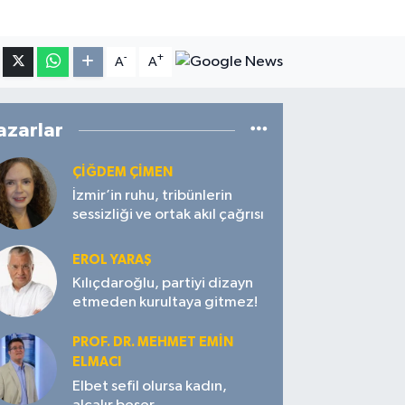
.
-
+
A
A
azarlar
ÇIĞDEM ÇIMEN
İzmir’in ruhu, tribünlerin
sessizliği ve ortak akıl çağrısı
EROL YARAŞ
Kılıçdaroğlu, partiyi dizayn
etmeden kurultaya gitmez!
PROF. DR. MEHMET EMIN
ELMACI
Elbet sefil olursa kadın,