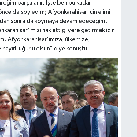
üreğim parçalanır. İşte ben bu kadar
nce de söyledim; Afyonkarahisar için elimi
undan sonra da koymaya devam edeceğim.
karahisar'ımızı hak ettiği yere getirmek için
im. Afyonkarahisar'ımıza, ülkemize,
hayırlı uğurlu olsun" diye konuştu.