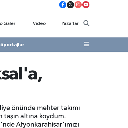
o Galeri
Video
Yazarlar
öportajlar
sal'a,
ediye önünde mehter takımı
n taşın altına koydum.
'nde Afyonkarahisar'ımızı