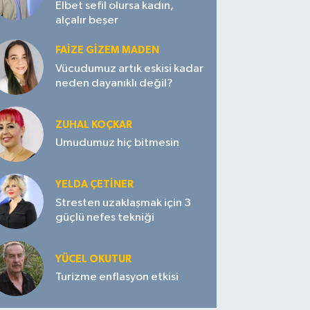
Elbet sefil olursa kadın,
alçalır beşer
FAIZE GIZEM MADEN
Vücudumuz artık eskisi kadar
neden dayanıklı değil?
ZUHAL KOÇKAR
Umudumuz hiç bitmesin
YELDA ÇETİNER
Stresten uzaklaşmak için 3
güçlü nefes tekniği
YÜCEL OKUTUR
Turizme enflasyon etkisi