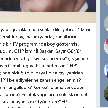
, yaptığı açıklamada şunlar dile getirdi, ‘’İzmir
Cemil Tugay, malum yandaş kanallarının
nmiş bir TV programında boy göstermiş.
kudum. CHP İzmir İl Başkanı Sayın Güç’ün
inden yaptığı “siyaset acemisi” çıkışını ise
 Sayın Cemil Tugay; hükümetimizin CHP’li
çinde olduğu gibi bayat bir algıyı yeniden
CHP’li belediyeler ne zaman engellenmiş?
z mi engelledik? Körfez’i ölüme terk eden
ali bu mu? En ufak yağmurda sokaklarını sel
a su akmayan İzmir’i yöneten CHP