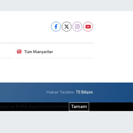
Tüm Manşetler
Haber Yazılımı:
TE Bilişim
şmesi ve KVKK Aydınlatma Metni
Tamam