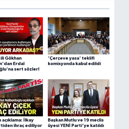
tili Gökhan
'Çerçeve yasa' teklifi
n'dan Erdal
komisyonda kabul edildi
ğlu'na sert sözler!
açıklama: İlkay
Başkan Mutlu ve 19 meclis
rtiden ihraç ediliyor
üyesi YENİ Parti'ye katıldı