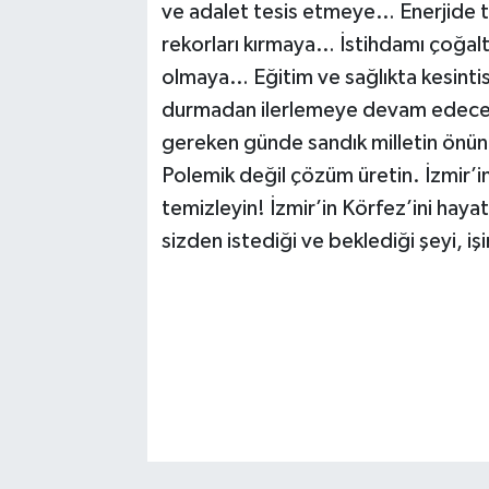
ve adalet tesis etmeye… Enerjide t
rekorları kırmaya… İstihdamı çoğal
olmaya… Eğitim ve sağlıkta kesinti
durmadan ilerlemeye devam edeceğ
gereken günde sandık milletin önün
Polemik değil çözüm üretin. İzmir’in
temizleyin! İzmir’in Körfez’ini hay
sizden istediği ve beklediği şeyi, işi