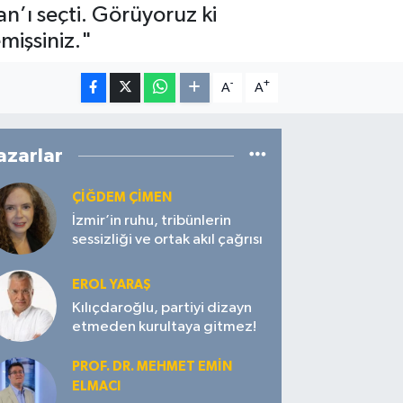
’ı seçti. Görüyoruz ki
mişsiniz."
-
+
A
A
azarlar
ÇIĞDEM ÇIMEN
İzmir’in ruhu, tribünlerin
sessizliği ve ortak akıl çağrısı
EROL YARAŞ
Kılıçdaroğlu, partiyi dizayn
etmeden kurultaya gitmez!
PROF. DR. MEHMET EMIN
ELMACI