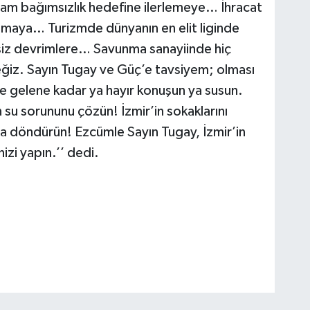
am bağımsızlık hedefine ilerlemeye… İhracat
tmaya… Turizmde dünyanın en elit liginde
siz devrimlere… Savunma sanayiinde hiç
iz. Sayın Tugay ve Güç’e tavsiyem; olması
e gelene kadar ya hayır konuşun ya susun.
 su sorununu çözün! İzmir’in sokaklarını
ata döndürün! Ezcümle Sayın Tugay, İzmir’in
nizi yapın.’’ dedi.