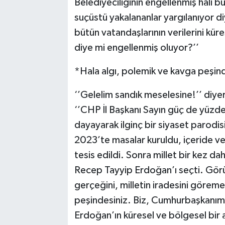
Belediyeciliğinin engellenmiş hali b
suçüstü yakalananlar yargılanıyor d
bütün vatandaşlarının verilerini küre
diye mi engellenmiş oluyor?’’
*Hala algı, polemik ve kavga peşin
‘’Gelelim sandık meselesine!’’ diy
‘’CHP İl Başkanı Sayın güç de yüzdeli
dayayarak ilginç bir siyaset parodisi 
2023’te masalar kuruldu, içeride ve dı
tesis edildi. Sonra millet bir kez 
Recep Tayyip Erdoğan’ı seçti. Görüy
gerçeğini, milletin iradesini göreme
peşindesiniz. Biz, Cumhurbaşkanım
Erdoğan’ın küresel ve bölgesel bir