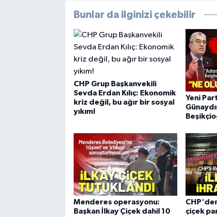
Bunlar da ilginizi çekebilir
CHP Grup Başkanvekili
Sevda Erdan Kılıç: Ekonomik
Yeni Par
kriz değil, bu ağır bir sosyal
Günaydı
yıkım!
Beşikçio
Menderes operasyonu:
CHP'den 
Başkan İlkay Çiçek dahil 10
çiçek pa