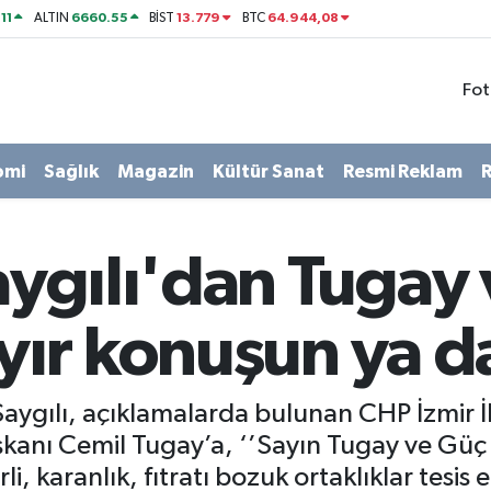
11
6660.55
13.779
64.944,08
ALTIN
BİST
BTC
Fot
omi
Sağlık
Magazin
Kültür Sanat
Resmi Reklam
R
Saygılı'dan Tugay
ayır konuşun ya d
al Saygılı, açıklamalarda bulunan CHP İzmir
kanı Cemil Tugay’a, ‘’Sayın Tugay ve Güç i
li, karanlık, fıtratı bozuk ortaklıklar tesis 