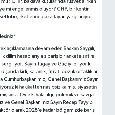
u mu? CHP, baklava kutularında rüşvet alırken
iye mi engellenmiş oluyor? CHP, bir kentin
sel lobi şirketlerine pazarlayan yargılanıyor
desiniz*
erek açıklamasına devam eden Başkan Saygılı,
k dilim hesaplarıyla sipariş bir ankete sırtını
sergiliyor. Sayın Tugay ve Güç iyi biliyor ki
şarıda kirli, karanlık, fıtratı bozuk ortaklıklar
daha Cumhurbaşkanımız, Genel Başkanımız Sayın
oruz ki hakikatten nasipsiz kalmış, siyasetin
mişsiniz. Öyle ki hala algı, polemik ve kavga
ız ve Genel Başkanımız Sayın Recep Tayyip
 aktör olarak 2028’e kadar bölgemizde barış