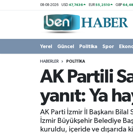
47,7436
55,2510
64,48
08-08-2026
USD
EUR
GBP
Yerel
Hava Durumu
Güncel
Trafik Durumu
Yerel
Güncel
Politika
Spor
Ekon
Politika
Süper Lig Puan Durumu ve Fikstür
HABERLER
POLITIKA
Spor
Tüm Manşetler
AK Partili 
Ekonomi
Son Dakika Haberleri
yanıt: Ya h
Sağlık
Haber Arşivi
AK Parti İzmir İl Başkanı Bil
Magazin
İzmir Büyükşehir Belediye Baş
kuruldu, içeride ve dışarıda kir
Kültür Sanat