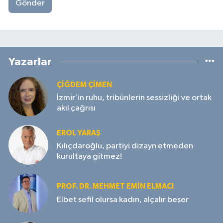
Gönder
Yazarlar
ÇIĞDEM ÇIMEN
İzmir’in ruhu, tribünlerin sessizliği ve ortak
akıl çağrısı
EROL YARAŞ
Kılıçdaroğlu, partiyi dizayn etmeden
kurultaya gitmez!
PROF. DR. MEHMET EMIN ELMACI
Elbet sefil olursa kadın, alçalır beşer