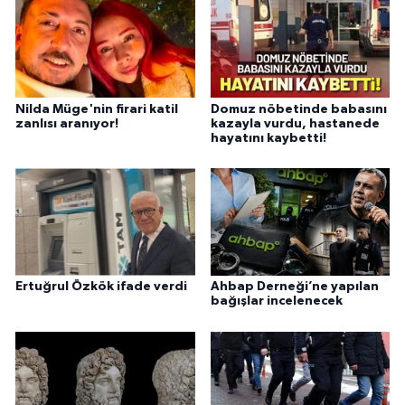
Nilda Müge'nin firari katil
Domuz nöbetinde babasını
zanlısı aranıyor!
kazayla vurdu, hastanede
hayatını kaybetti!
Ertuğrul Özkök ifade verdi
Ahbap Derneği’ne yapılan
bağışlar incelenecek