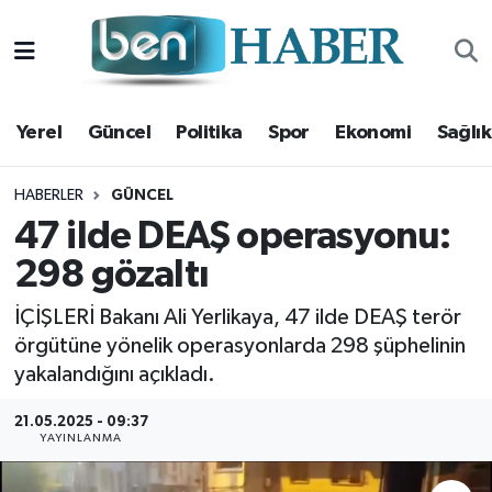
Yerel
Hava Durumu
Yerel
Güncel
Politika
Spor
Ekonomi
Sağlık
Güncel
Trafik Durumu
Politika
Süper Lig Puan Durumu ve Fikstür
HABERLER
GÜNCEL
47 ilde DEAŞ operasyonu:
Spor
Tüm Manşetler
298 gözaltı
Ekonomi
Son Dakika Haberleri
İÇİŞLERİ Bakanı Ali Yerlikaya, 47 ilde DEAŞ terör
örgütüne yönelik operasyonlarda 298 şüphelinin
Sağlık
Haber Arşivi
yakalandığını açıkladı.
Magazin
21.05.2025 - 09:37
YAYINLANMA
Kültür Sanat