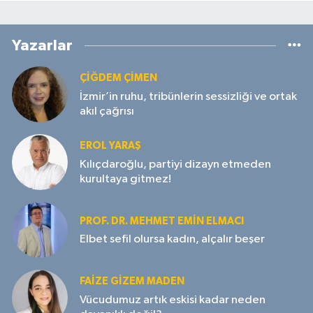
Yazarlar
ÇIĞDEM ÇIMEN
İzmir’in ruhu, tribünlerin sessizliği ve ortak
akıl çağrısı
EROL YARAŞ
Kılıçdaroğlu, partiyi dizayn etmeden
kurultaya gitmez!
PROF. DR. MEHMET EMIN ELMACI
Elbet sefil olursa kadın, alçalır beşer
FAIZE GIZEM MADEN
Vücudumuz artık eskisi kadar neden