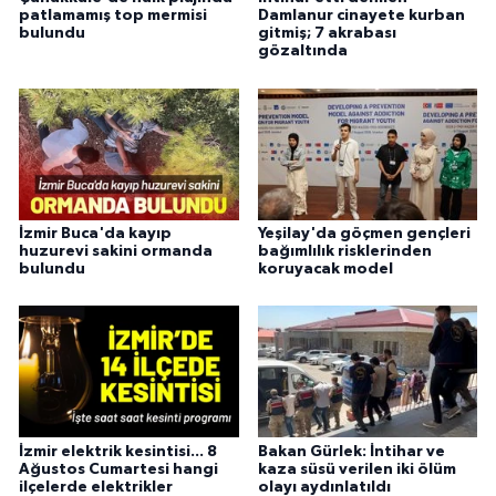
patlamamış top mermisi
Damlanur cinayete kurban
bulundu
gitmiş; 7 akrabası
gözaltında
İzmir Buca'da kayıp
Yeşilay'da göçmen gençleri
huzurevi sakini ormanda
bağımlılık risklerinden
bulundu
koruyacak model
İzmir elektrik kesintisi... 8
Bakan Gürlek: İntihar ve
Ağustos Cumartesi hangi
kaza süsü verilen iki ölüm
ilçelerde elektrikler
olayı aydınlatıldı