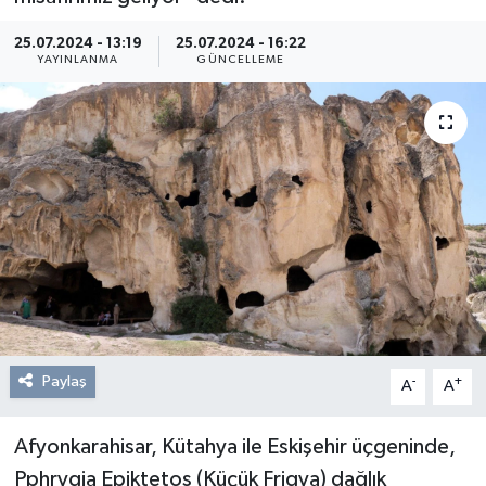
Resmi Reklam
25.07.2024 - 13:19
25.07.2024 - 16:22
YAYINLANMA
GÜNCELLEME
Röportajlar
Paylaş
-
+
A
A
Afyonkarahisar, Kütahya ile Eskişehir üçgeninde,
Pphrygia Epiktetos (Küçük Frigya) dağlık