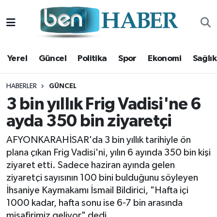
Yerel
Hava Durumu
Yerel
Güncel
Politika
Spor
Ekonomi
Sağlık
Güncel
Trafik Durumu
Politika
Süper Lig Puan Durumu ve Fikstür
HABERLER
GÜNCEL
3 bin yıllık Frig Vadisi'ne 6
Spor
Tüm Manşetler
ayda 350 bin ziyaretçi
Ekonomi
Son Dakika Haberleri
AFYONKARAHİSAR'da 3 bin yıllık tarihiyle ön
plana çıkan Frig Vadisi'ni, yılın 6 ayında 350 bin kişi
Sağlık
Haber Arşivi
ziyaret etti. Sadece haziran ayında gelen
ziyaretçi sayısının 100 bini bulduğunu söyleyen
Magazin
İhsaniye Kaymakamı İsmail Bildirici, "Hafta içi
1000 kadar, hafta sonu ise 6-7 bin arasında
Kültür Sanat
misafirimiz geliyor" dedi.