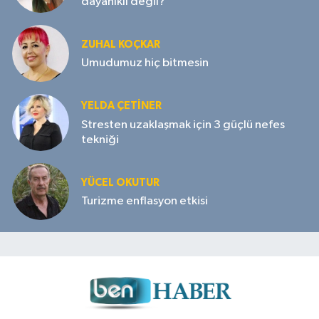
dayanıklı değil?
ZUHAL KOÇKAR
Umudumuz hiç bitmesin
YELDA ÇETİNER
Stresten uzaklaşmak için 3 güçlü nefes
tekniği
YÜCEL OKUTUR
Turizme enflasyon etkisi