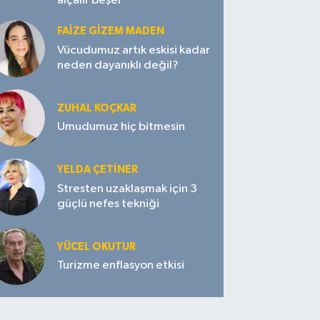
alçalır beşer
FAIZE GIZEM MADEN
Vücudumuz artık eskisi kadar
neden dayanıklı değil?
ZUHAL KOÇKAR
Umudumuz hiç bitmesin
YELDA ÇETİNER
Stresten uzaklaşmak için 3
güçlü nefes tekniği
YÜCEL OKUTUR
Turizme enflasyon etkisi