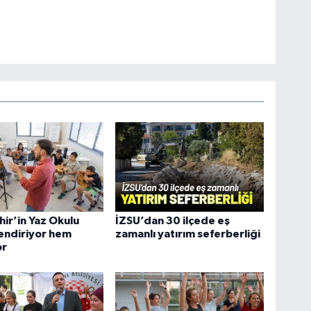
ir’in Yaz Okulu
İZSU’dan 30 ilçede eş
endiriyor hem
zamanlı yatırım seferberliği
or