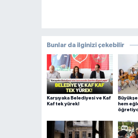
Bunlar da ilginizi çekebilir
Karşıyaka Belediyesi ve Kaf
Büyükşeh
Kaf tek yürek!
hem eğl
öğretiy