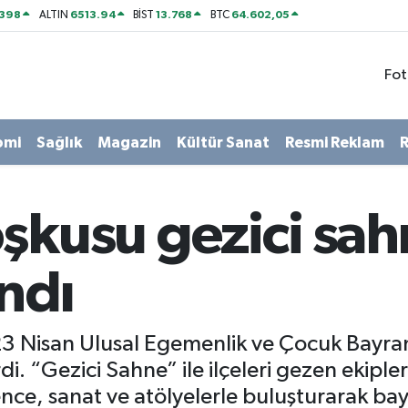
2398
6513.94
13.768
64.602,05
ALTIN
BİST
BTC
Fot
omi
Sağlık
Magazin
Kültür Sanat
Resmi Reklam
R
şkusu gezici sahn
ındı
 23 Nisan Ulusal Egemenlik ve Çocuk Bayr
di. “Gezici Sahne” ile ilçeleri gezen ekiple
lence, sanat ve atölyelerle buluşturarak b