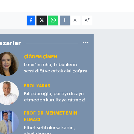
-
+
A
A
azarlar
ÇIĞDEM ÇIMEN
İzmir’in ruhu, tribünlerin
sessizliği ve ortak akıl çağrısı
EROL YARAŞ
Kılıçdaroğlu, partiyi dizayn
etmeden kurultaya gitmez!
PROF. DR. MEHMET EMIN
ELMACI
Elbet sefil olursa kadın,