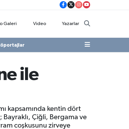
o Galeri
Video
Yazarlar
öportajlar
e ile
amı kapsamında kentin dört
r; Bayraklı, Çiğli, Bergama ve
ayram coşkusunu zirveye