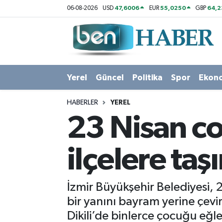
47,6006
55,0250
64,
06-08-2026
USD
EUR
GBP
Yerel
Hava Durumu
Güncel
Trafik Durumu
Yerel
Güncel
Politika
Spor
Ekon
Politika
Süper Lig Puan Durumu ve Fikstür
HABERLER
YEREL
Spor
Tüm Manşetler
23 Nisan co
Ekonomi
Son Dakika Haberleri
ilçelere taş
Sağlık
Haber Arşivi
İzmir Büyükşehir Belediyesi,
Magazin
bir yanını bayram yerine çevir
Dikili’de binlerce çocuğu eğ
Kültür Sanat