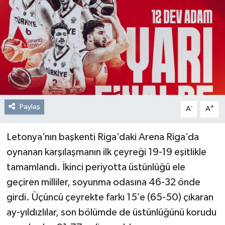
Resmi Reklam
Röportajlar
Paylaş
-
+
A
A
Letonya’nın başkenti Riga’daki Arena Riga’da
oynanan karşılaşmanın ilk çeyreği 19-19 eşitlikle
tamamlandı. İkinci periyotta üstünlüğü ele
geçiren milliler, soyunma odasına 46-32 önde
girdi. Üçüncü çeyrekte farkı 15’e (65-50) çıkaran
ay-yıldızlılar, son bölümde de üstünlüğünü korudu