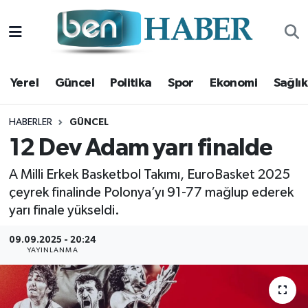
Yerel
Hava Durumu
Yerel
Güncel
Politika
Spor
Ekonomi
Sağlık
Güncel
Trafik Durumu
Politika
Süper Lig Puan Durumu ve Fikstür
HABERLER
GÜNCEL
12 Dev Adam yarı finalde
Spor
Tüm Manşetler
A Milli Erkek Basketbol Takımı, EuroBasket 2025
çeyrek finalinde Polonya’yı 91-77 mağlup ederek
Ekonomi
Son Dakika Haberleri
yarı finale yükseldi.
Sağlık
Haber Arşivi
09.09.2025 - 20:24
YAYINLANMA
Magazin
Kültür Sanat