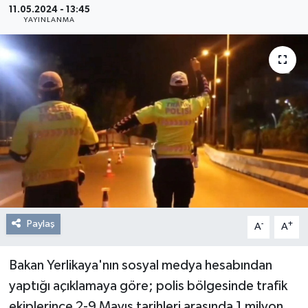
11.05.2024 - 13:45
YAYINLANMA
Resmi Reklam
Röportajlar
Paylaş
-
+
A
A
Bakan Yerlikaya'nın sosyal medya hesabından
yaptığı açıklamaya göre; polis bölgesinde trafik
ekiplerince 2-9 Mayıs tarihleri arasında 1 milyon