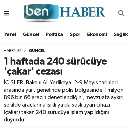
Yerel
Hava Durumu
Yerel
Güncel
Politika
Spor
Ekonomi
Sağlık
Güncel
Trafik Durumu
Politika
Süper Lig Puan Durumu ve Fikstür
HABERLER
GÜNCEL
1 haftada 240 sürücüye
Spor
Tüm Manşetler
'çakar' cezası
Ekonomi
Son Dakika Haberleri
İÇİŞLERİ Bakanı Ali Yerlikaya, 2-9 Mayıs tarihleri
arasında yurt genelinde polis bölgesinde 1 milyon
Sağlık
Haber Arşivi
896 bin 66 aracın denetlendiğini, mevzuata aykırı
şekilde araçlarına ışıklı ya da sesli uyarı cihazı
Magazin
(çakar) takan 240 sürücüye işlem yapıldığını
duyurdu.
Kültür Sanat