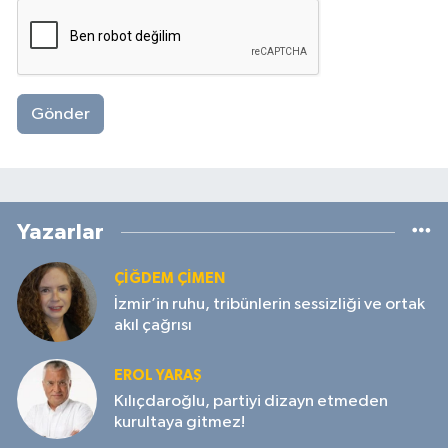
Gönder
Yazarlar
ÇIĞDEM ÇIMEN
İzmir’in ruhu, tribünlerin sessizliği ve ortak
akıl çağrısı
EROL YARAŞ
Kılıçdaroğlu, partiyi dizayn etmeden
kurultaya gitmez!