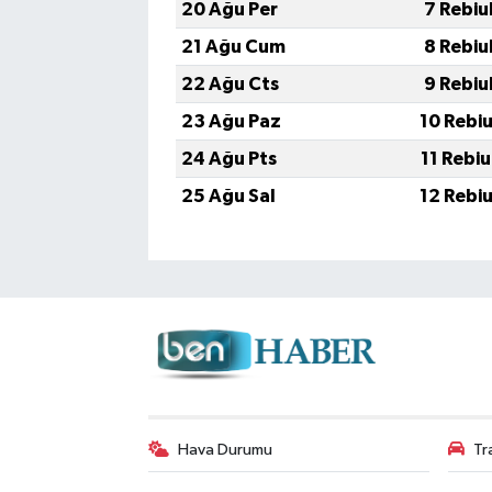
20 Ağu Per
7 Rebiu
21 Ağu Cum
8 Rebiu
22 Ağu Cts
9 Rebiu
23 Ağu Paz
10 Rebi
24 Ağu Pts
11 Rebi
25 Ağu Sal
12 Rebi
Hava Durumu
Tr