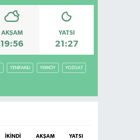
AKŞAM
YATSI
19:56
21:27
N
YENİFAKILI
YERKÖY
YOZGAT
İKINDI
AKŞAM
YATSI