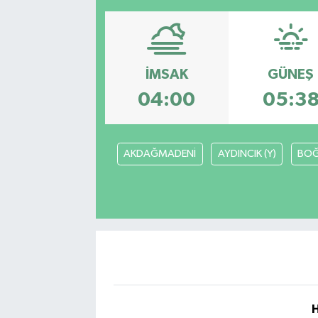
Resmi Reklam
Röportajlar
İMSAK
GÜNEŞ
04:00
05:3
AKDAĞMADENİ
AYDINCIK (Y)
BOĞ