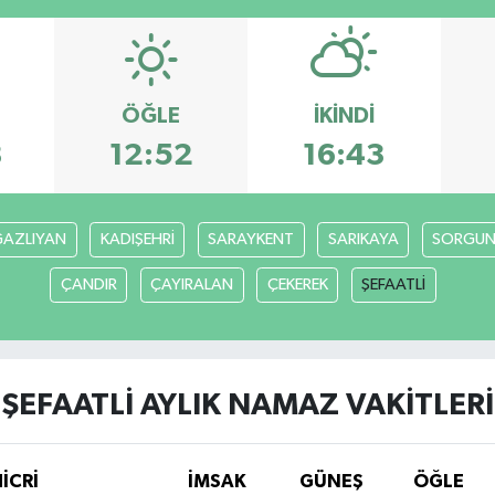
ÖĞLE
İKINDI
8
12:52
16:43
AZLIYAN
KADIŞEHRİ
SARAYKENT
SARIKAYA
SORGU
ÇANDIR
ÇAYIRALAN
ÇEKEREK
ŞEFAATLİ
ŞEFAATLİ AYLIK NAMAZ VAKITLERI
HİCRİ
İMSAK
GÜNEŞ
ÖĞLE