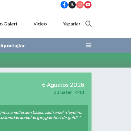
o Galeri
Video
Yazarlar
öportajlar
6 Ağustos 2026
23 Safer 1448
ığımız amellerden başka; sâlih amel işleyelim.
 azâbından korkutan (peygamber) de geldi."