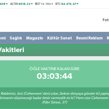
438
6518.23
13.703
64.475,47
ALTIN
BİST
BTC
Fot
omi
Sağlık
Magazin
Kültür Sanat
Resmi Reklam
R
akitleri
ÖĞLE VAKTINE KALAN SÜRE
03:03:43
Ey Rabbimiz, bizi (Cehennem'den) çıkar, (tekrar dünyaya gönder ki) yapt
bir kimsenin düşüneceği kadar ömür vermedik mi ki? Hem size Cehennem
(Fâtır Sûresi, 37)