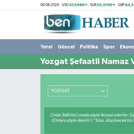
47,5986
55,0700
64,2
06-08-2026
USD
EUR
GBP
Yerel
Hava Durumu
Güncel
Trafik Durumu
Yerel
Güncel
Politika
Spor
Ekon
Politika
Süper Lig Puan Durumu ve Fikstür
Yozgat Şefaatli Namaz V
Spor
Tüm Manşetler
Ekonomi
Son Dakika Haberleri
YOZGAT
Sağlık
Haber Arşivi
Magazin
Onlar (kâfirler) orada şöyle feryad ederler: 
(Onlara şöyle denilir:) "Size, düşünecek 
Kültür Sanat