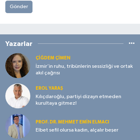
Gönder
Yazarlar
ÇIĞDEM ÇIMEN
İzmir’in ruhu, tribünlerin sessizliği ve ortak
akıl çağrısı
EROL YARAŞ
Kılıçdaroğlu, partiyi dizayn etmeden
kurultaya gitmez!
PROF. DR. MEHMET EMIN ELMACI
Elbet sefil olursa kadın, alçalır beşer