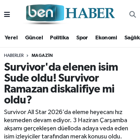
Yerel
Hava Durumu
Yerel
Güncel
Politika
Spor
Ekonomi
Sağlık
Güncel
Trafik Durumu
Politika
Süper Lig Puan Durumu ve Fikstür
HABERLER
MAGAZIN
Survivor'da elenen isim
Spor
Tüm Manşetler
Sude oldu! Survivor
Ramazan diskalifiye mi
Ekonomi
Son Dakika Haberleri
oldu?
Sağlık
Haber Arşivi
Survivor All Star 2026’da eleme heyecanı hız
Magazin
kesmeden devam ediyor. 3 Haziran Çarşamba
akşamı gerçekleşen düelloda adaya veda eden
Kültür Sanat
isim izleyiciler tarafından merak konusu oldu.