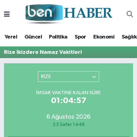
Yerel
Hava Durumu
Yerel
Güncel
Politika
Spor
Ekonomi
Sağlık
Güncel
Trafik Durumu
Rize İkizdere Namaz Vakitleri
Politika
Süper Lig Puan Durumu ve Fikstür
Spor
Tüm Manşetler
RİZE
Ekonomi
Son Dakika Haberleri
İMSAK VAKTINE KALAN SÜRE
01:04:56
Sağlık
Haber Arşivi
6 Ağustos 2026
Magazin
23 Safer 1448
Kültür Sanat