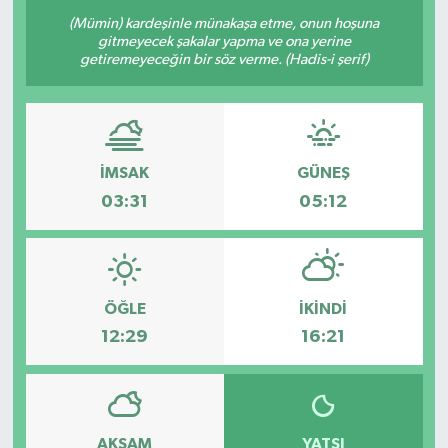
(Mümin) kardeşinle münakaşa etme, onun hoşuna
Resmi Reklam
gitmeyecek şakalar yapma ve ona yerine
getiremeyeceğin bir söz verme. (Hadis-i şerif)
Röportajlar
İMSAK
GÜNEŞ
03:31
05:12
ÖĞLE
İKINDI
12:29
16:21
AKŞAM
YATSI