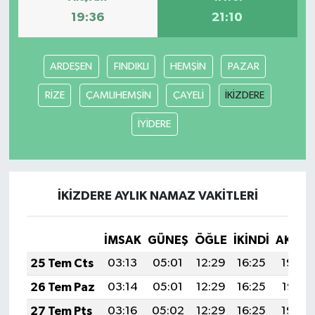
19:36
21:10
ARDEŞEN
FINDIKLI
HEMŞİN
PAZAR
RİZE
ÇAMLIHEMŞİN
ÇAYELİ
İKİZDERE
İYİDERE
İKİZDERE AYLIK NAMAZ VAKITLERI
İMSAK
GÜNEŞ
ÖĞLE
İKINDI
AKŞA
25 Tem Cts
03:13
05:01
12:29
16:25
19:48
26 Tem Paz
03:14
05:01
12:29
16:25
19:47
27 Tem Pts
03:16
05:02
12:29
16:25
19:46