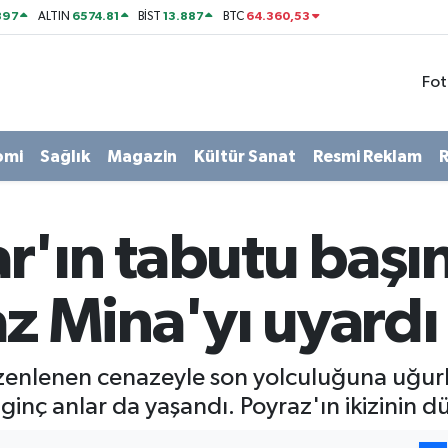
897
6574.81
13.887
64.360,53
ALTIN
BİST
BTC
Fot
omi
Sağlık
Magazin
Kültür Sanat
Resmi Reklam
R
'ın tabutu başın
az Mina'yı uyardı
zenlenen cenazeyle son yolculuğuna uğurl
ginç anlar da yaşandı. Poyraz'ın ikizinin dü