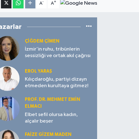
-
+
A
A
azarlar
ÇIĞDEM ÇIMEN
İzmir’in ruhu, tribünlerin
sessizliği ve ortak akıl çağrısı
EROL YARAŞ
Kılıçdaroğlu, partiyi dizayn
etmeden kurultaya gitmez!
PROF. DR. MEHMET EMIN
ELMACI
Elbet sefil olursa kadın,
alçalır beşer
FAIZE GIZEM MADEN