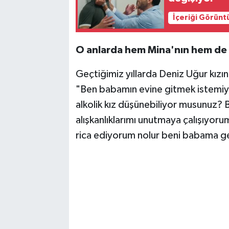
İçeriği Görünt
O anlarda hem Mina'nın hem de P
Geçtiğimiz yıllarda Deniz Uğur kızı
"Ben babamın evine gitmek istemiyo
alkolik kız düşünebiliyor musunuz? 
alışkanlıklarımı unutmaya çalışıyor
rica ediyorum nolur beni babama ger