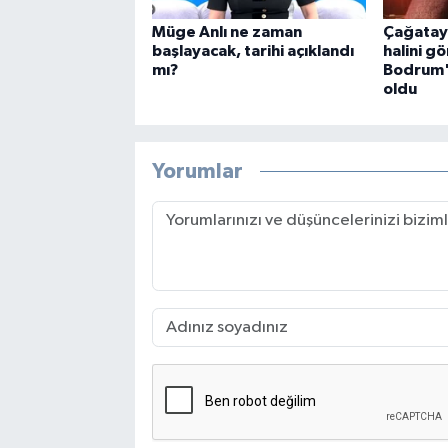
Müge Anlı ne zaman
Çağatay
başlayacak, tarihi açıklandı
halini gö
mı?
Bodrum'
oldu
Yorumlar