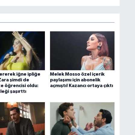
vererek iğne ipliğe
Melek Mosso özel içerik
ara şimdi de
paylaşımı için abonelik
te öğrencisi oldu:
açmıştı! Kazancı ortaya çıktı
leği şaşırttı