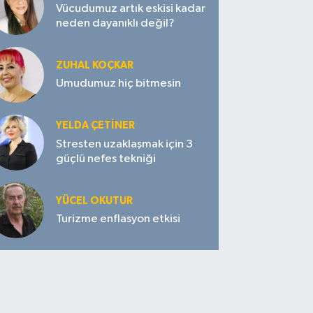
Vücudumuz artık eskisi kadar
neden dayanıklı değil?
ZUHAL KOÇKAR
Umudumuz hiç bitmesin
YELDA ÇETİNER
Stresten uzaklaşmak için 3
güçlü nefes tekniği
YÜCEL OKUTUR
Turizme enflasyon etkisi