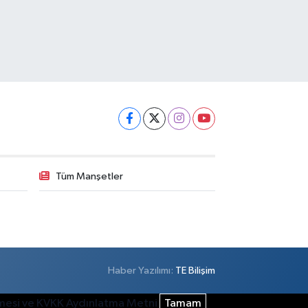
Tüm Manşetler
Haber Yazılımı:
TE Bilişim
şmesi ve KVKK Aydınlatma Metni
Tamam