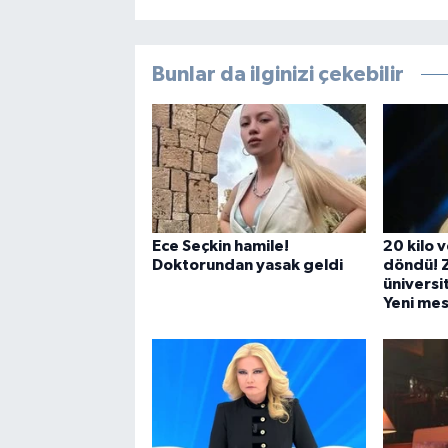
Bunlar da ilginizi çekebilir
Ece Seçkin hamile!
20 kilo 
Doktorundan yasak geldi
döndü! Z
üniversi
Yeni mes