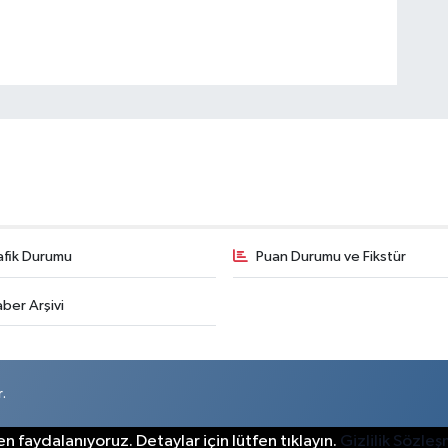
afik Durumu
Puan Durumu ve Fikstür
ber Arşivi
.
n faydalanıyoruz. Detaylar için lütfen tıklayın.
Gizlilik Sözle