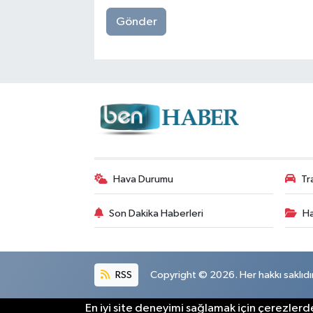
Gönder
Hava Durumu
Tr
Son Dakika Haberleri
Ha
RSS
Copyright © 2026. Her hakkı saklıdır
En iyi site deneyimi sağlamak için çerezlerde