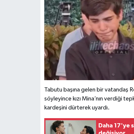
Tabutu başına gelen bir vatandaş R
söyleyince kızı Mina’nın verdiği tep
kardeşini dürterek uyardı.
Daha 17'ye sü
değişiyor