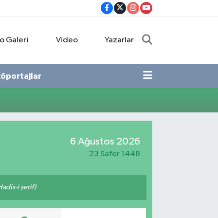
o Galeri
Video
Yazarlar
öportajlar
6 Ağustos 2026
23 Safer 1448
adis-i şerif)