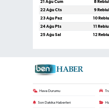
21 Ağu Cum
8 Rebiu
22 Ağu Cts
9 Rebiu
23 Ağu Paz
10 Rebi
24 Ağu Pts
11 Rebi
25 Ağu Sal
12 Rebi
Hava Durumu
Tr
Son Dakika Haberleri
Ha