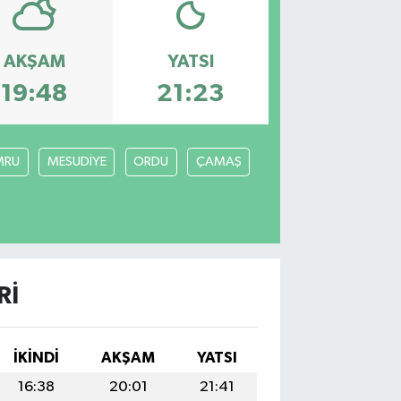
AKŞAM
YATSI
19:48
21:23
MRU
MESUDİYE
ORDU
ÇAMAŞ
RI
İKINDI
AKŞAM
YATSI
16:38
20:01
21:41