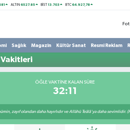
581
6527.85
13.703
64.927,78
ALTIN
BİST
BTC
Fot
omi
Sağlık
Magazin
Kültür Sanat
Resmi Reklam
R
Vakitleri
ÖĞLE VAKTINE KALAN SÜRE
32:10
min, zayıf olandan daha hayırlıdır ve Allâhü Teâlâ'ya daha sevimlidir. (H