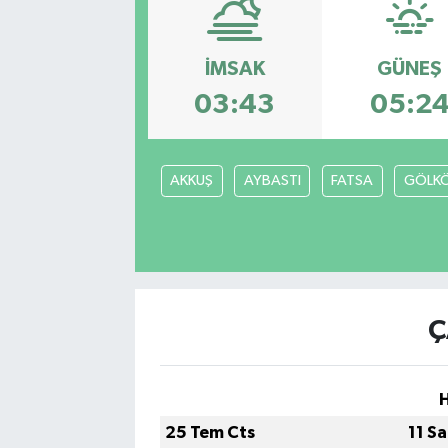
Resmi Reklam
İMSAK
GÜNEŞ
Röportajlar
03:43
05:2
AKKUŞ
AYBASTI
FATSA
GÖLK
Ç
25 Tem Cts
11 S