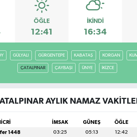
ÖĞLE
İKINDI
4
12:41
16:34
ÖY
GÜLYALI
GÜRGENTEPE
KABATAŞ
KORGAN
KU
ÇATALPINAR
ÇAYBAŞI
ÜNYE
İKİZCE
ATALPINAR AYLIK NAMAZ VAKITLE
HİCRİ
İMSAK
GÜNEŞ
ÖĞLE
afer 1448
03:25
05:13
12:42