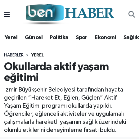
Yerel
Hava Durumu
Yerel
Güncel
Politika
Spor
Ekonomi
Sağlık
Güncel
Trafik Durumu
Politika
Süper Lig Puan Durumu ve Fikstür
HABERLER
YEREL
Okullarda aktif yaşam
Spor
Tüm Manşetler
eğitimi
Ekonomi
Son Dakika Haberleri
İzmir Büyükşehir Belediyesi tarafından hayata
geçirilen “Hareket Et, Eğlen, Güçlen” Aktif
Sağlık
Haber Arşivi
Yaşam Eğitimi programı okullarda yapıldı.
Öğrenciler, eğlenceli aktiviteler ve uygulamalı
Magazin
çalışmalarla hareketli yaşamın sağlık üzerindeki
olumlu etkilerini deneyimleme fırsatı buldu.
Kültür Sanat