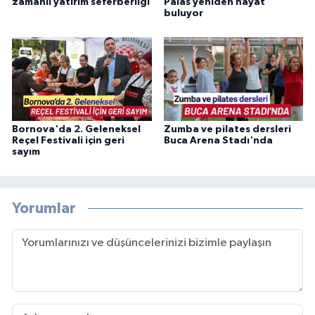
zamanlı yatırım seferberliği
Palas yeniden hayat
buluyor
Bornova'da 2. Geleneksel
Zumba ve pilates dersleri
Reçel Festivali için geri
Buca Arena Stadı'nda
sayım
Yorumlar