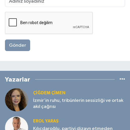
Gönder
Yazarlar
ÇIĞDEM ÇIMEN
İzmir’in ruhu, tribünlerin sessizliği ve ortak
akıl çağrısı
EROL YARAŞ
Kılıçdaroğlu, partiyi dizayn etmeden