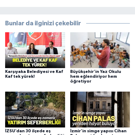
Bunlar da ilginizi çekebilir
Karşıyaka Belediyesi ve Kaf
Büyükşehir’in Yaz Okulu
Kaf tek yürek!
hem eğlendiriyor hem
öğretiyor
İZSU’dan 30 ilçede eş
İzmir’in simge yapısı Cihan