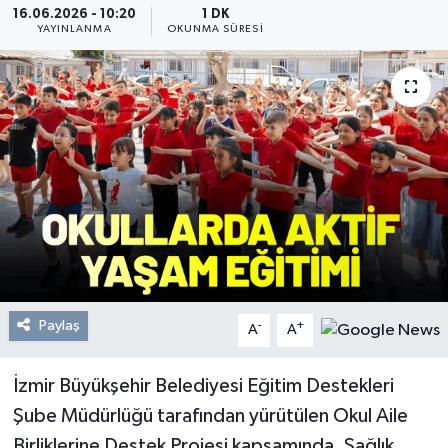
16.06.2026 - 10:20
1 DK
YAYINLANMA
OKUNMA SÜRESI
Resmi Reklam
Röportajlar
Paylaş
-
+
A
A
İzmir Büyükşehir Belediyesi Eğitim Destekleri
Şube Müdürlüğü tarafından yürütülen Okul Aile
Birliklerine Destek Projesi kapsamında, Sağlık