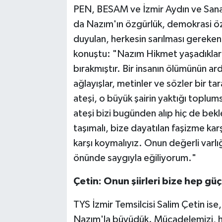
PEN, BESAM ve İzmir Aydın ve Sana
da Nazım'ın özgürlük, demokrasi öz
duyulan, herkesin sarılması gereken
konuştu: "Nazım Hikmet yaşadıkları
bırakmıştır. Bir insanın ölümünün ar
ağlayışlar, metinler ve sözler bir t
ateşi, o büyük şairin yaktığı toplum
ateşi bizi bugünden alıp hiç de bek
taşımalı, bize dayatılan faşizme ka
karşı koymalıyız. Onun değerli varlı
önünde saygıyla eğiliyorum."
Çetin: Onun şiirleri bize hep güç
TYS İzmir Temsilcisi Salim Çetin ise,
Nazım'la büyüdük. Mücadelemizi, hak