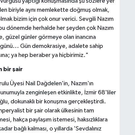
 vurgusu yaptığı konuşmasında şu sözlere yer
inden biriyle aynı memlekette doğmuş olmak,
lmak bizim için çok onur verici. Sevgili Nazım
z bu dönemde herhalde her şeyden çok Nazım
e, güzel günler görmeye olan inancına
 günü... Gün demokrasiye, adalete sahip
ına; ya hep beraber ya hiçbirimiz."
 bir şair
rulu Üyesi Nail Dağdelen'in, Nazım'ın
sunumuyla zenginleşen etkinlikte, İzmir 68'liler
lu, dokunaklı bir konuşma gerçekleştirdi.
eryalist bir şair olarak ülkesinin tam
evmesi, hakça paylaşım istemesi, haksızlıklara
kadar bağlı kalması, o yıllarda 'Sevdalınız