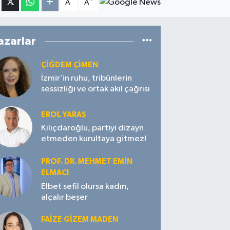
A
A
azarlar
ÇIĞDEM ÇIMEN
İzmir’in ruhu, tribünlerin
sessizliği ve ortak akıl çağrısı
EROL YARAŞ
Kılıçdaroğlu, partiyi dizayn
etmeden kurultaya gitmez!
PROF. DR. MEHMET EMIN
ELMACI
Elbet sefil olursa kadın,
alçalır beşer
FAIZE GIZEM MADEN