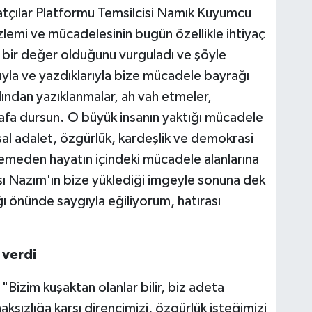
tçılar Platformu Temsilcisi Namık Kuyumcu
lemi ve mücadelesinin bugün özellikle ihtiyaç
 bir değer olduğunu vurguladı ve şöyle
yla ve yazdıklarıyla bize mücadele bayrağı
dından yazıklanmalar, ah vah etmeler,
arafa dursun. O büyük insanın yaktığı mücadele
sal adalet, özgürlük, kardeşlik ve demokrasi
lemeden hayatın içindeki mücadele alanlarına
rşı Nazım'ın bize yüklediği imgeyle sonuna dek
ğı önünde saygıyla eğiliyorum, hatırası
 verdi
 "Bizim kuşaktan olanlar bilir, biz adeta
sızlığa karşı direncimizi, özgürlük isteğimizi