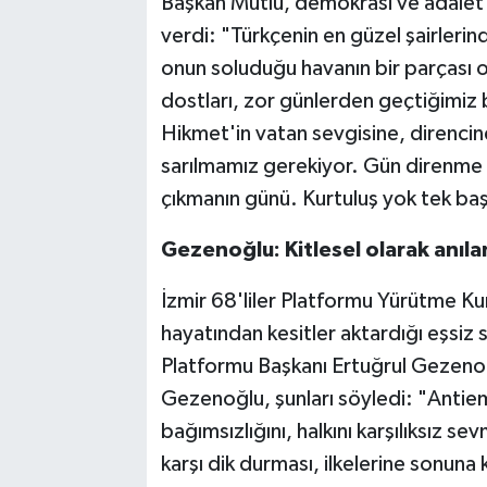
Başkan Mutlu, demokrasi ve adalet
verdi: "Türkçenin en güzel şairler
onun soluduğu havanın bir parçası o
dostları, zor günlerden geçtiğimi
Hikmet'in vatan sevgisine, direncin
sarılmamız gerekiyor. Gün direnme
çıkmanın günü. Kurtuluş yok tek baş
Gezenoğlu: Kitlesel olarak anılan
İzmir 68'liler Platformu Yürütme Ku
hayatından kesitler aktardığı eşsiz 
Platformu Başkanı Ertuğrul Gezenoğ
Gezenoğlu, şunları söyledi: "Antiemp
bağımsızlığını, halkını karşılıksız s
karşı dik durması, ilkelerine sonuna 