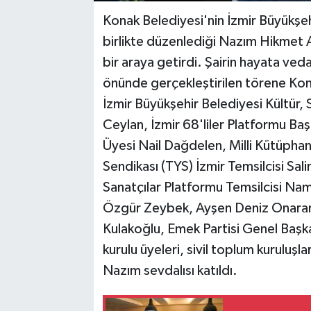
Konak Belediyesi'nin İzmir Büyükşehi
birlikte düzenlediği Nazım Hikmet A
bir araya getirdi. Şairin hayata ve
önünde gerçekleştirilen törene Kona
İzmir Büyükşehir Belediyesi Kültür, 
Ceylan, İzmir 68'liler Platformu B
Üyesi Nail Dağdelen, Milli Kütüphane
Sendikası (TYS) İzmir Temsilcisi Sa
Sanatçılar Platformu Temsilcisi Nam
Özgür Zeybek, Ayşen Deniz Onaran
Kulakoğlu, Emek Partisi Genel Başk
kurulu üyeleri, sivil toplum kuruluşla
Nazım sevdalısı katıldı.