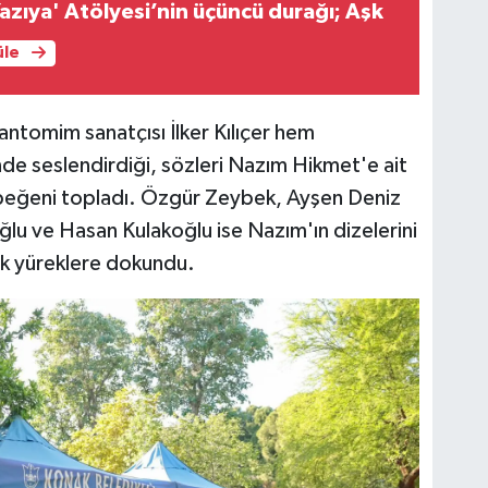
zıya' Atölyesi’nin üçüncü durağı; Aşk
üle
antomim sanatçısı İlker Kılıçer hem
e seslendirdiği, sözleri Nazım Hikmet'e ait
 beğeni topladı. Özgür Zeybek, Ayşen Deniz
u ve Hasan Kulakoğlu ise Nazım'ın dizelerini
rak yüreklere dokundu.