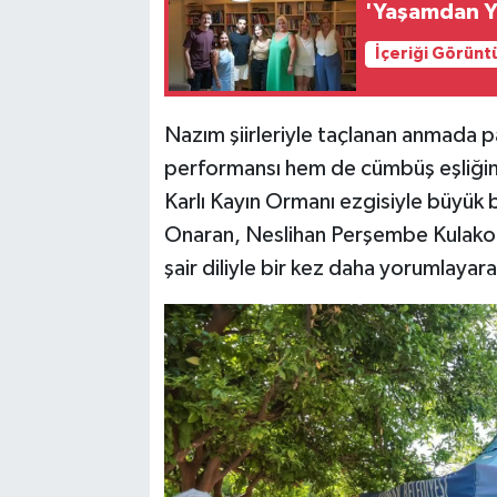
'Yaşamdan Ya
İçeriği Görünt
Nazım şiirleriyle taçlanan anmada p
performansı hem de cümbüş eşliğind
Karlı Kayın Ormanı ezgisiyle büyük
Onaran, Neslihan Perşembe Kulakoğl
şair diliyle bir kez daha yorumlaya