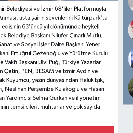
r Belediyesi ve İzmir 68'liler Platformuyla
nması, usta şairin sevenlerini Kültürpark'ta
da edişinin 63'üncü yıl dönümünde heykeli
k Belediye Başkanı Nilüfer Çınarlı Mutlu,
Sanat ve Sosyal İşler Daire Başkanı Yener
aşkanı Ertuğrul Gezenoğlu ve Yürütme Kurulu
 Vakfı Başkanı Ulvi Puğ, Türkiye Yazarlar
lim Çetin, PEN, BESAM ve İzmir Aydın ve
ık Kuyumcu, yazın dünyasından Haluk Işık,
, Neslihan Perşembe Kulakoğlu ve Hasan
an Yardımcısı Selma Gürkan ve il yönetim
rının temsilcileri, muhtarlar ve çok sayıda