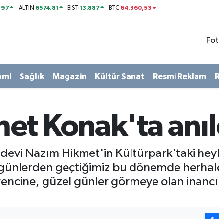
897
6574.81
13.887
64.360,53
ALTIN
BİST
BTC
Fot
omi
Sağlık
Magazin
Kültür Sanat
Resmi Reklam
R
et Konak'ta anıl
devi Nazım Hikmet'in Kültürpark'taki heyke
 günlerden geçtiğimiz bu dönemde herhal
irencine, güzel günler görmeye olan inanc