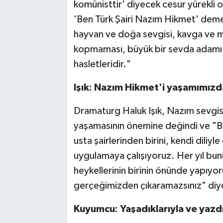
komünisttir' diyecek cesur yürekli 
'Ben Türk Şairi Nazım Hikmet' deme
hayvan ve doğa sevgisi, kavga ve m
kopmaması, büyük bir sevda adamı ol
hasletleridir."
Işık: Nazım Hikmet'i yaşamımızd
Dramaturg Haluk Işık, Nazım sevgis
yaşamasının önemine değindi ve "Bi
usta şairlerinden birini, kendi dili
uygulamaya çalışıyoruz. Her yıl bu
heykellerinin birinin önünde yapıy
gerçeğimizden çıkaramazsınız" diy
Kuyumcu: Yaşadıklarıyla ve yazdı