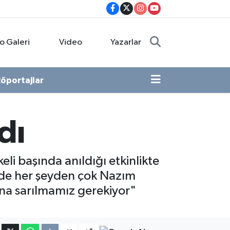
o Galeri
Video
Yazarlar
öportajlar
dı
li başında anıldığı etkinlikte
de her şeyden çok Nazım
ına sarılmamız gerekiyor"
-
+