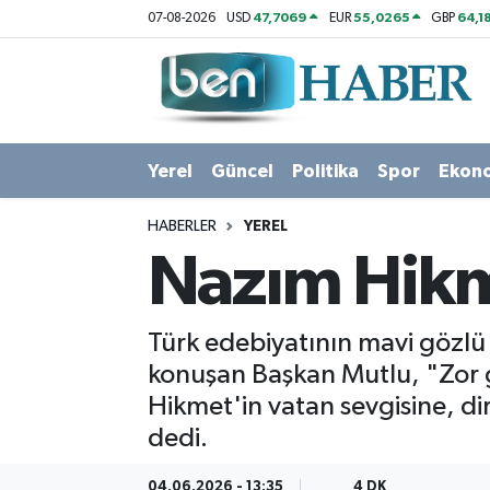
47,7069
55,0265
64,1
07-08-2026
USD
EUR
GBP
Yerel
Hava Durumu
Güncel
Trafik Durumu
Yerel
Güncel
Politika
Spor
Ekon
Politika
Süper Lig Puan Durumu ve Fikstür
HABERLER
YEREL
Spor
Tüm Manşetler
Nazım Hikm
Ekonomi
Son Dakika Haberleri
Türk edebiyatının mavi gözlü 
Sağlık
Haber Arşivi
konuşan Başkan Mutlu, "Zor
Hikmet'in vatan sevgisine, d
Magazin
dedi.
Kültür Sanat
04.06.2026 - 13:35
4 DK