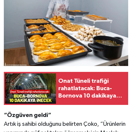
Onat Tüneli trafiği
rahatlatacak: Buca-
Bornova 10 dakikaya
inecek
“Özgüven geldi”
Artık iş sahibi olduğunu belirten Çoko, “Ürünlerin