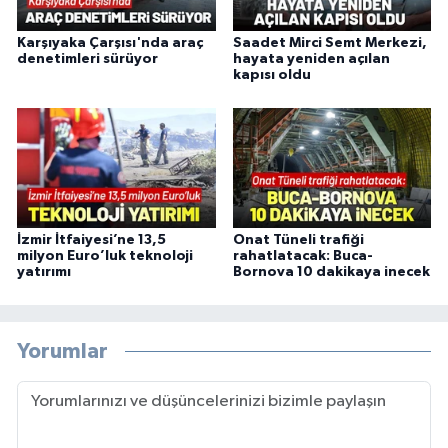
Karşıyaka Çarşısı'nda araç
Saadet Mirci Semt Merkezi,
denetimleri sürüyor
hayata yeniden açılan
kapısı oldu
İzmir İtfaiyesi’ne 13,5
Onat Tüneli trafiği
milyon Euro’luk teknoloji
rahatlatacak: Buca-
yatırımı
Bornova 10 dakikaya inecek
Yorumlar