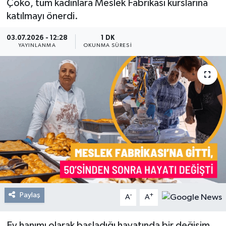
Çoko, tüm kadınlara Meslek Fabrikası kurslarına
katılmayı önerdi.
Resmi Reklam
03.07.2026 - 12:28
1 DK
Röportajlar
YAYINLANMA
OKUNMA SÜRESI
Paylaş
-
+
A
A
Ev hanımı olarak başladığı hayatında bir değişim