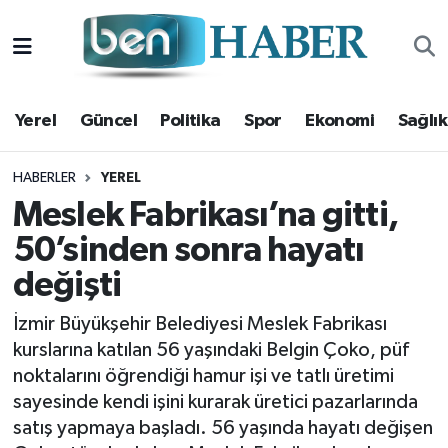
Yerel
Hava Durumu
Yerel
Güncel
Politika
Spor
Ekonomi
Sağlık
Güncel
Trafik Durumu
Politika
Süper Lig Puan Durumu ve Fikstür
HABERLER
YEREL
Meslek Fabrikası’na gitti,
Spor
Tüm Manşetler
50’sinden sonra hayatı
değişti
Ekonomi
Son Dakika Haberleri
İzmir Büyükşehir Belediyesi Meslek Fabrikası
Sağlık
Haber Arşivi
kurslarına katılan 56 yaşındaki Belgin Çoko, püf
noktalarını öğrendiği hamur işi ve tatlı üretimi
Magazin
sayesinde kendi işini kurarak üretici pazarlarında
satış yapmaya başladı. 56 yaşında hayatı değişen
Kültür Sanat