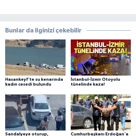
Bunlar da ilginizi çekebilir
Hasankeyf'te su kenarında
İstanbul-İzmir Otoyolu
kadın cesedi bulundu
tünelinde kaza!
Sandalyeye oturup,
Cumhurbaşkanı Erdoğan'a