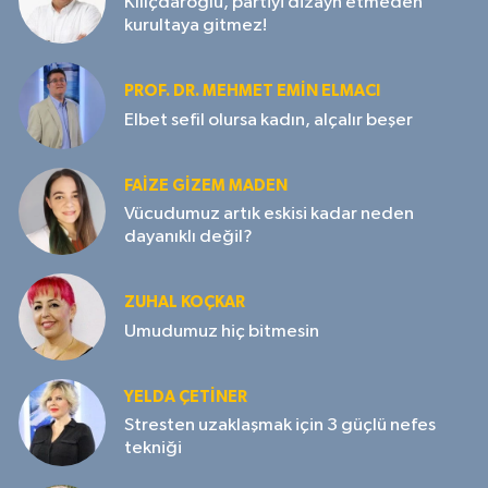
Kılıçdaroğlu, partiyi dizayn etmeden
kurultaya gitmez!
PROF. DR. MEHMET EMIN ELMACI
Elbet sefil olursa kadın, alçalır beşer
FAIZE GIZEM MADEN
Vücudumuz artık eskisi kadar neden
dayanıklı değil?
ZUHAL KOÇKAR
Umudumuz hiç bitmesin
YELDA ÇETİNER
Stresten uzaklaşmak için 3 güçlü nefes
tekniği