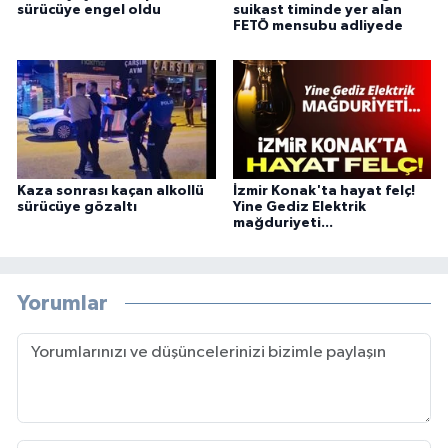
sürücüye engel oldu
suikast timinde yer alan
FETÖ mensubu adliyede
Kaza sonrası kaçan alkollü
İzmir Konak'ta hayat felç!
sürücüye gözaltı
Yine Gediz Elektrik
mağduriyeti...
Yorumlar