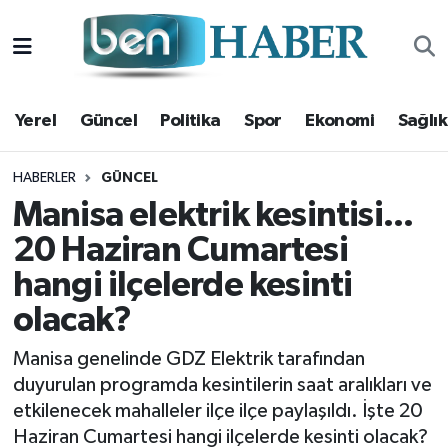
Yerel
Hava Durumu
Yerel
Güncel
Politika
Spor
Ekonomi
Sağlık
Güncel
Trafik Durumu
Politika
Süper Lig Puan Durumu ve Fikstür
HABERLER
GÜNCEL
Manisa elektrik kesintisi...
Spor
Tüm Manşetler
20 Haziran Cumartesi
hangi ilçelerde kesinti
Ekonomi
Son Dakika Haberleri
olacak?
Sağlık
Haber Arşivi
Manisa genelinde GDZ Elektrik tarafından
Magazin
duyurulan programda kesintilerin saat aralıkları ve
etkilenecek mahalleler ilçe ilçe paylaşıldı. İşte 20
Kültür Sanat
Haziran Cumartesi hangi ilçelerde kesinti olacak?